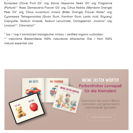
Europaea (Olive) Fruit Oil* org, Salvia Hispanica Seed Oil* org, Fragrance
(Parfum)**. Rosa Damascena Flower Oil* org, Citrus Nobilis (Mandarin Orange)
Peel Oil* org, Citrus Aurantium Amara (Bitter Orange) Flower Water* org,
Cyamopsis Tetragonoloba (Guar) Gum, Xanthan Gum, Lactic Acid, Glyceryl
Caprylate, Sodium Anisate, Sodium Levulinate, Carrageenan, Alcohol* org,
Linalool**, Citronellol**
* bio / *org = kontrolliert biologischer Anbau / certified organic cultivation
** natürliche Bestandteile 100% naturreiner ätherischer Öle / from 100%
natural essential oils