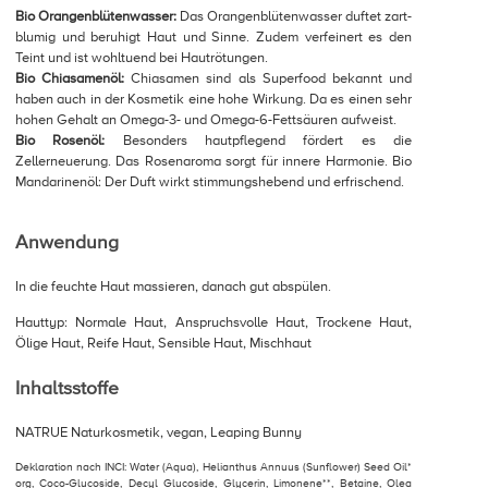
Bio Orangenblütenwasser:
Das Orangenblütenwasser duftet zart-
blumig und beruhigt Haut und Sinne. Zudem verfeinert es den
Teint und ist wohltuend bei Hautrötungen.
Bio Chiasamenöl:
Chiasamen sind als Superfood bekannt und
haben auch in der Kosmetik eine hohe Wirkung. Da es einen sehr
hohen Gehalt an Omega-3- und Omega-6-Fettsäuren aufweist.
Bio Rosenöl:
Besonders hautpflegend fördert es die
Zellerneuerung. Das Rosenaroma sorgt für innere Harmonie. Bio
Mandarinenöl: Der Duft wirkt stimmungshebend und erfrischend.
Anwendung
In die feuchte Haut massieren, danach gut abspülen.
Hauttyp: Normale Haut, Anspruchsvolle Haut, Trockene Haut,
Ölige Haut, Reife Haut, Sensible Haut, Mischhaut
Inhaltsstoffe
NATRUE Naturkosmetik, vegan, Leaping Bunny
Deklaration nach INCI: Water (Aqua), Helianthus Annuus (Sunflower) Seed Oil*
org, Coco-Glucoside, Decyl Glucoside, Glycerin, Limonene**, Betaine, Olea