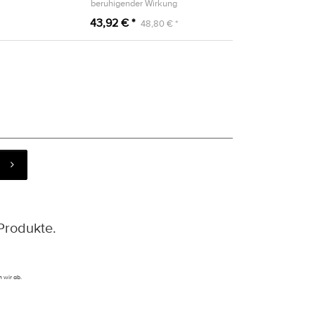
beruhigender Wirkung
43,92 € *
48,80 € *
Produkte.
 wir ab.