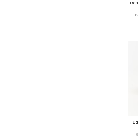
Der
B
Ba
S