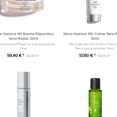
ia Galland 161 Baume Réparateur
Maria Galland 160 Crème Sensi’
Sensi’Repair 50ml
50ml
nwirksame Pflege für eine entspannte
Beruhigende Anti-Stress-Creme 
Haut
Beruhigung sensibler Haut.
59,40 € *
57,60 € *
66,00 € *
64,00 € *