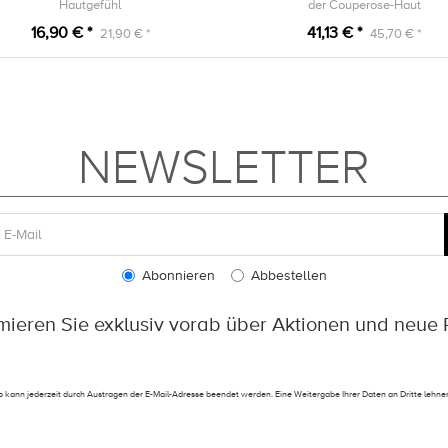
Hautgefühl
der Couperose-Haut
16,90 € *
41,13 € *
21,90 € *
45,70 € *
NEWSLETTER
Abonnieren
Abbestellen
rmieren Sie exklusiv vorab über Aktionen und neue 
 kann jederzeit durch Austragen der E-Mail-Adresse beendet werden. Eine Weitergabe Ihrer Daten an Dritte lehnen