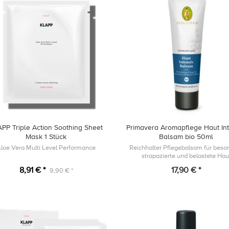
PP Triple Action Soothing Sheet
Primavera Aromapflege Haut In
Mask 1 Stück
Balsam bio 50ml
loe Vera Multi Level Performance
Reichhalter Pflegebalsam für beso
strapazierte und belastete Hau
8,91 € *
17,90 € *
9,90 € *