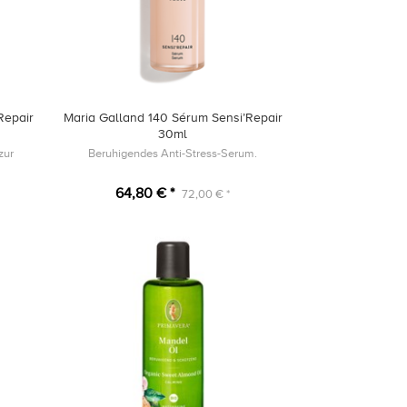
Repair
Maria Galland 140 Sérum Sensi’Repair
30ml
zur
Beruhigendes Anti-Stress-Serum.
64,80 € *
72,00 € *