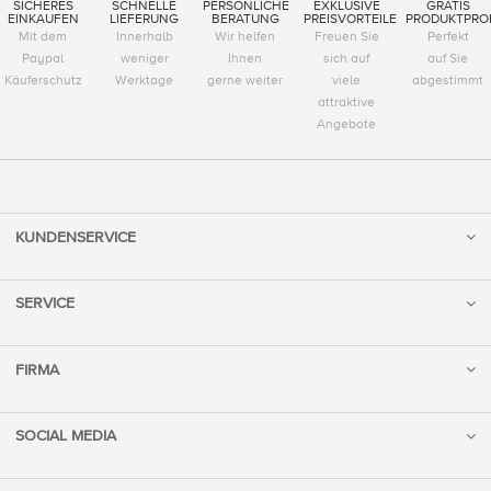
SICHERES
SCHNELLE
PERSÖNLICHE
EXKLUSIVE
GRATIS
EINKAUFEN
LIEFERUNG
BERATUNG
PREISVORTEILE
PRODUKTPRO
Mit dem
Innerhalb
Wir helfen
Freuen Sie
Perfekt
Paypal
weniger
Ihnen
sich auf
auf Sie
Käuferschutz
Werktage
gerne weiter
viele
abgestimmt
attraktive
Angebote
KUNDENSERVICE
SERVICE
FIRMA
SOCIAL MEDIA