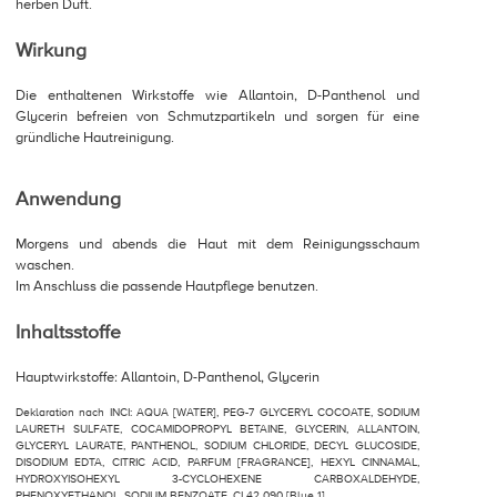
herben Duft.
Wirkung
Die enthaltenen Wirkstoffe wie Allantoin, D-Panthenol und
Glycerin befreien von Schmutzpartikeln und sorgen für eine
gründliche Hautreinigung.
Anwendung
Morgens und abends die Haut mit dem Reinigungsschaum
waschen.
Im Anschluss die passende Hautpflege benutzen.
Inhaltsstoffe
Hauptwirkstoffe: Allantoin, D-Panthenol, Glycerin
Deklaration nach INCI: AQUA [WATER], PEG-7 GLYCERYL COCOATE, SODIUM
LAURETH SULFATE, COCAMIDOPROPYL BETAINE, GLYCERIN, ALLANTOIN,
GLYCERYL LAURATE, PANTHENOL, SODIUM CHLORIDE, DECYL GLUCOSIDE,
DISODIUM EDTA, CITRIC ACID, PARFUM [FRAGRANCE], HEXYL CINNAMAL,
HYDROXYISOHEXYL 3-CYCLOHEXENE CARBOXALDEHYDE,
PHENOXYETHANOL, SODIUM BENZOATE, CI 42 090 [Blue 1]