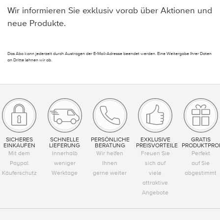
Wir informieren Sie exklusiv vorab über Aktionen und
neue Produkte.
Das Abo kann jederzeit durch Austragen der E-Mail-Adresse beendet werden. Eine Weitergabe Ihrer Daten
an Dritte lehnen wir ab.
SICHERES
SCHNELLE
PERSÖNLICHE
EXKLUSIVE
GRATIS
EINKAUFEN
LIEFERUNG
BERATUNG
PREISVORTEILE
PRODUKTPRO
Mit dem
Innerhalb
Wir helfen
Freuen Sie
Perfekt
Paypal
weniger
Ihnen
sich auf
auf Sie
Käuferschutz
Werktage
gerne weiter
viele
abgestimmt
attraktive
Angebote