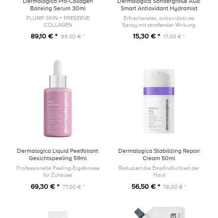
Dermalogica Pro-Collagen
Dermalogica Sondergröße AGE
Banking Serum 30ml
Smart Antioxidant Hydramist
30ml
PLUMP SKIN + PRESERVE
Erfrischendes, antioxidatives
COLLAGEN
Spray mit straffender Wirkung
89,10 € *
15,30 € *
99,00 € *
17,00 € *
Dermalogica Liquid Peelfoliant
Dermalogica Stabilizing Repair
Gesichtspeeling 59ml
Cream 50ml
Professionelle Peeling-Ergebnisse
Reduziert die Empfindlichkeit der
für Zuhause
Haut
69,30 € *
56,50 € *
77,00 € *
78,00 € *