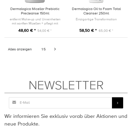
Dermalogica Micellar Prebiotic
Dermalogica Oil to Foam Total
Precleanse 150ml
Cleanser 250ml
entfernt Make-up und Unreinheiten
Einzigartige Transformation
mit sanften Mizellen + pflegt mit
Präbiotika
48,60 € *
58,50 € *
54,00 € *
65,00 € *
Alles anzeigen
1
5
/
NEWSLETTER
Wir informieren Sie exklusiv vorab über Aktionen und
neue Produkte.