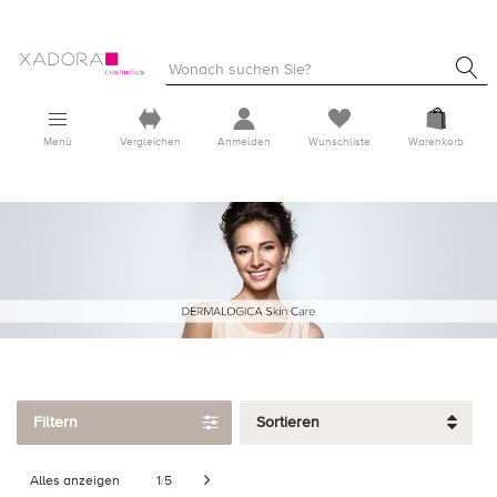
Menü
Vergleichen
Anmelden
Wunschliste
Warenkorb
Filtern
Sortieren
Alles anzeigen
1
5
/