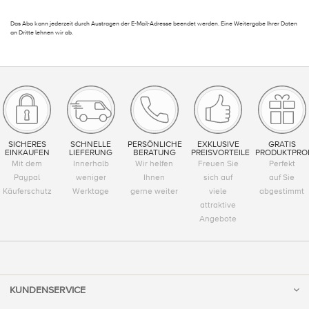
Das Abo kann jederzeit durch Austragen der E-Mail-Adresse beendet werden. Eine Weitergabe Ihrer Daten
an Dritte lehnen wir ab.
SICHERES
SCHNELLE
PERSÖNLICHE
EXKLUSIVE
GRATIS
EINKAUFEN
LIEFERUNG
BERATUNG
PREISVORTEILE
PRODUKTPRO
Mit dem
Innerhalb
Wir helfen
Freuen Sie
Perfekt
Paypal
weniger
Ihnen
sich auf
auf Sie
Käuferschutz
Werktage
gerne weiter
viele
abgestimmt
attraktive
Angebote
KUNDENSERVICE