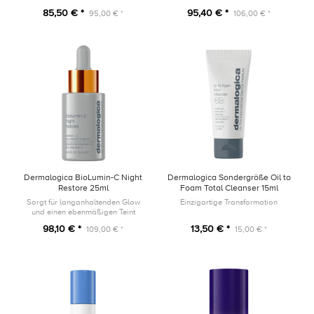
85,50 € *
95,40 € *
95,00 € *
106,00 € *
Dermalogica BioLumin-C Night
Dermalogica Sondergröße Oil to
Restore 25ml
Foam Total Cleanser 15ml
Sorgt für langanhaltenden Glow
Einzigartige Transformation
und einen ebenmäßigen Teint
98,10 € *
13,50 € *
109,00 € *
15,00 € *