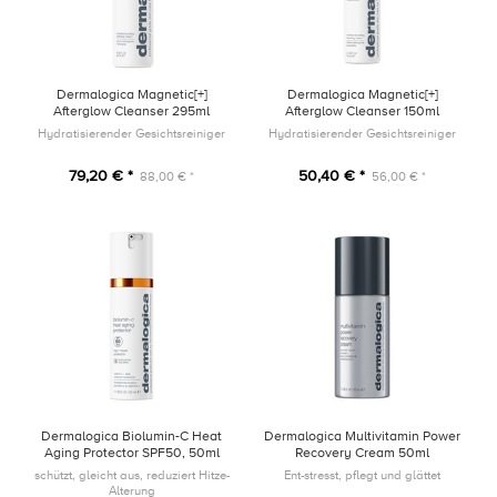
Dermalogica Magnetic[+]
Dermalogica Magnetic[+]
Afterglow Cleanser 295ml
Afterglow Cleanser 150ml
Hydratisierender Gesichtsreiniger
Hydratisierender Gesichtsreiniger
79,20 € *
50,40 € *
88,00 € *
56,00 € *
Dermalogica Biolumin-C Heat
Dermalogica Multivitamin Power
Aging Protector SPF50, 50ml
Recovery Cream 50ml
schützt, gleicht aus, reduziert Hitze-
Ent-stresst, pflegt und glättet
Alterung