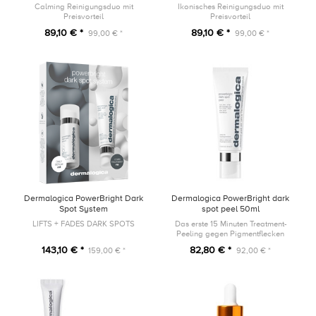
UltraCalming Cleanser
Gel
Calming Reinigungsduo mit
Ikonisches Reinigungsduo mit
Preisvorteil
Preisvorteil
89,10 € *
89,10 € *
99,00 € *
99,00 € *
Dermalogica PowerBright Dark
Dermalogica PowerBright dark
Spot System
spot peel 50ml
LIFTS + FADES DARK SPOTS
Das erste 15 Minuten Treatment-
Peeling gegen Pigmentflecken
143,10 € *
82,80 € *
159,00 € *
92,00 € *