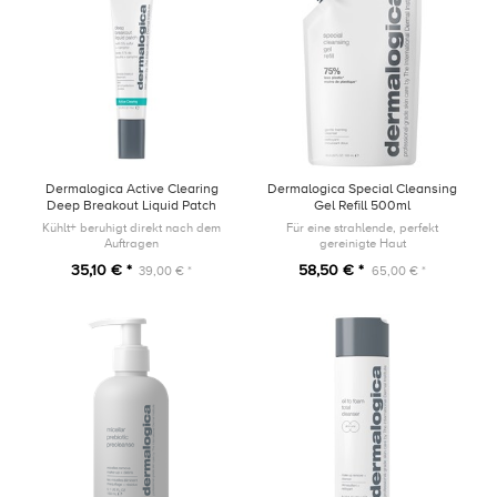
Dermalogica Active Clearing
Dermalogica Special Cleansing
Deep Breakout Liquid Patch
Gel Refill 500ml
15ml
Kühlt+ beruhigt direkt nach dem
Für eine strahlende, perfekt
Auftragen
gereinigte Haut
35,10 € *
58,50 € *
39,00 € *
65,00 € *