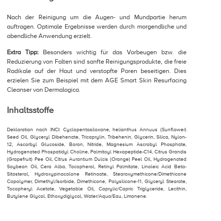
Nach der Reinigung um die Augen- und Mundpartie herum
auftragen. Optimale Ergebnisse werden durch morgendliche und
abendliche Anwendung erzielt.
Extra Tipp:
Besonders wichtig für das Vorbeugen bzw. die
Reduzierung von Falten sind sanfte Reinigungsprodukte, die freie
Radikale auf der Haut und verstopfte Poren beseitigen. Dies
erzielen Sie zum Beispiel mit dem AGE Smart Skin Resurfacing
Cleanser von Dermalogica.
Inhaltsstoffe
Deklaration nach INCI: Cyclopentasiloxane, helianthus Annuus (Sunflower)
Seed Oil, Glyceryl Dibehenate, Tricaprylin, Tribehenin, Glycerin, Silica, Nylon-
12, Ascorbyl Glucoside, Boron, Nitride, Magnesium Ascrobyl Phosphate,
Hydrogenated Phospatidyl Choline, Palmitoyl Hexapeptide-C14, Citrus Grandis
(Grapefruit) Pee Oil, Citrus Aurantium Dulcis (Orange) Peel Oil, Hydrogenated
Soybean Oil, Cera Alba, Tocopherol, Retinyl Palmitate, Linoleic Acid Beta-
Sitosterol, Hydroxypinacolone Retinoate, Stearoxymethicone/Dimethicone
Copolymer, Dimethyl/Isorbide, Dimethicone, Polysilicone-11, Glyceryl Stearate,
Tocopheryl Acetate, Vegetable Oil, Caprylic/Capric Triglyceride, Lecithin,
Butylene Glycol, Ethoxydiglycol, Water/Aqua/Eau, Limonene.