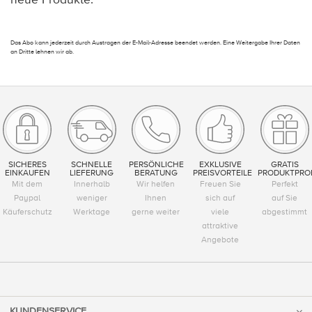
Das Abo kann jederzeit durch Austragen der E-Mail-Adresse beendet werden. Eine Weitergabe Ihrer Daten
an Dritte lehnen wir ab.
SICHERES
SCHNELLE
PERSÖNLICHE
EXKLUSIVE
GRATIS
EINKAUFEN
LIEFERUNG
BERATUNG
PREISVORTEILE
PRODUKTPRO
Mit dem
Innerhalb
Wir helfen
Freuen Sie
Perfekt
Paypal
weniger
Ihnen
sich auf
auf Sie
Käuferschutz
Werktage
gerne weiter
viele
abgestimmt
attraktive
Angebote
KUNDENSERVICE