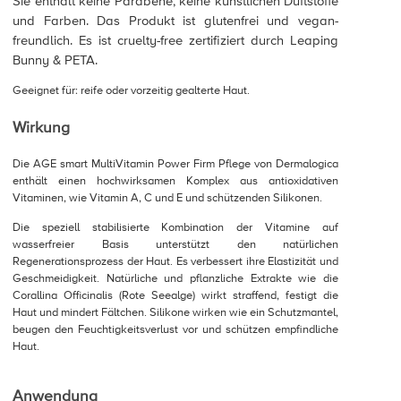
Sie enthält keine Parabene, keine künstlichen Duftstoffe
und Farben. Das Produkt ist glutenfrei und vegan-
freundlich. Es ist cruelty-free zertifiziert durch Leaping
Bunny & PETA.
Geeignet für: reife oder vorzeitig gealterte Haut.
Wirkung
Die AGE smart MultiVitamin Power Firm Pflege von Dermalogica
enthält einen hochwirksamen Komplex aus antioxidativen
Vitaminen, wie Vitamin A, C und E und schützenden Silikonen.
Die speziell stabilisierte Kombination der Vitamine auf
wasserfreier Basis unterstützt den natürlichen
Regenerationsprozess der Haut. Es verbessert ihre Elastizität und
Geschmeidigkeit. Natürliche und pflanzliche Extrakte wie die
Corallina Officinalis (Rote Seealge) wirkt straffend, festigt die
Haut und mindert Fältchen. Silikone wirken wie ein Schutzmantel,
beugen den Feuchtigkeitsverlust vor und schützen empfindliche
Haut.
Anwendung