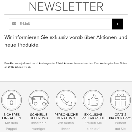
NEWSLETTER
Wir informieren Sie exklusiv vorab über Aktionen und
neue Produkte.
Das Abo kann jederzeit durch Austragen der E-Mail-Adresse beendet werden. Eine Weitergabe Ihrer Daten
an Dritte lehnen wir ab.
SICHERES
SCHNELLE
PERSÖNLICHE
EXKLUSIVE
GRATIS
EINKAUFEN
LIEFERUNG
BERATUNG
PREISVORTEILE
PRODUKTPRO
Mit dem
Innerhalb
Wir helfen
Freuen Sie
Perfekt
Paypal
weniger
Ihnen
sich auf
auf Sie