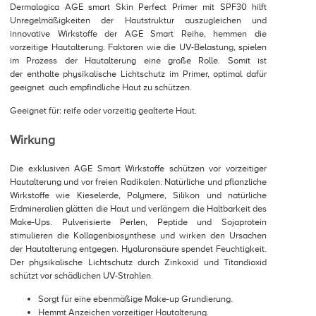
Dermalogica AGE smart Skin Perfect Primer mit SPF30 hilft
Unregelmäßigkeiten der Hautstruktur auszugleichen und
innovative Wirkstoffe der AGE Smart Reihe, hemmen die
vorzeitige Hautalterung. Faktoren wie die UV-Belastung, spielen
im Prozess der Hautalterung eine große Rolle. Somit ist
der enthalte physikalische Lichtschutz im Primer, optimal dafür
geeignet auch empfindliche Haut zu schützen.
Geeignet für: reife oder vorzeitig gealterte Haut.
Wirkung
Die exklusiven AGE Smart Wirkstoffe schützen vor vorzeitiger
Hautalterung und vor freien Radikalen. Natürliche und pflanzliche
Wirkstoffe wie Kieselerde, Polymere, Silikon und natürliche
Erdmineralien glätten die Haut und verlängern die Haltbarkeit des
Make-Ups. Pulverisierte Perlen, Peptide und Sojaprotein
stimulieren die Kollagenbiosynthese und wirken den Ursachen
der Hautalterung entgegen. Hyaluronsäure spendet Feuchtigkeit.
Der physikalische Lichtschutz durch Zinkoxid und Titandioxid
schützt vor schädlichen UV-Strahlen.
Sorgt für eine ebenmäßige Make-up Grundierung.
Hemmt Anzeichen vorzeitiger Hautalterung.