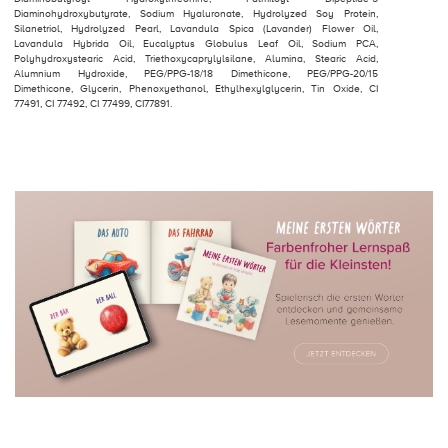
Diaminohydroxybutyrate, Sodium Hyaluronate, Hydrolyzed Soy Protein,
Silanetriol, Hydrolyzed Pearl, Lavandula Spica (Lavander) Flower Oil,
Lavandula Hybrida Oil, Eucalyptus Globulus Leaf Oil, Sodium PCA,
Polyhydroxystearic Acid, Triethoxycaprylylsilane, Alumina, Stearic Acid,
Alumnium Hydroxide, PEG/PPG-18/18 Dimethicone, PEG/PPG-20/15
Dimethicone, Glycerin, Phenoxyethanol, Ethylhexylglycerin, Tin Oxide, CI
77491, CI 77492, CI 77499, CI77891.