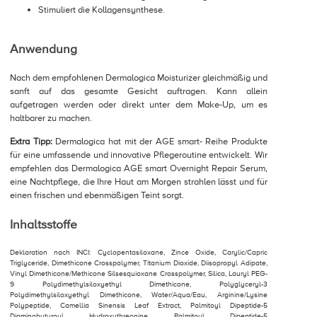
Stimuliert die Kollagensynthese.
Anwendung
Nach dem empfohlenen Dermalogica Moisturizer gleichmäßig und
sanft auf das gesamte Gesicht auftragen. Kann allein
aufgetragen werden oder direkt unter dem Make-Up, um es
haltbarer zu machen.
Extra Tipp:
Dermalogica hat mit der AGE smart- Reihe Produkte
für eine umfassende und innovative Pflegeroutine entwickelt. Wir
empfehlen das Dermalogica AGE smart Overnight Repair Serum,
eine Nachtpflege, die Ihre Haut am Morgen strahlen lässt und für
einen frischen und ebenmäßigen Teint sorgt.
Inhaltsstoffe
Deklaration nach INCI: Cyclopentasiloxane, Zince Oxide, Carylic/Capric
Triglyceride, Dimethicone Crosspolymer, Titanium Dioxide, Diisopropyl Adipate,
Vinyl Dimethicone/Methicone Silsesquioxane Crosspolymer, Silica, Lauryl PEG-
9 Polydimethylsiloxyethyl Dimethicone, Polyglyceryl-3
Polydimethylsiloxyethyl Dimethicone, Water/Aqua/Eau, Arginine/Lysine
Polypeptide, Camellia Sinensis Leaf Extract, Palmitoyl Dipeptide-5
Diaminobutyroyl Hydroxythreonine, Palmitoyl Dipeptide-5