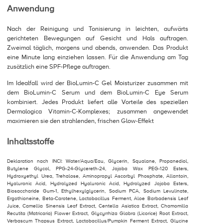
Anwendung
Nach der Reinigung und Tonisierung in leichten, aufwärts
gerichteten Bewegungen auf Gesicht und Hals auftragen.
Zweimal täglich, morgens und abends, anwenden. Das Produkt
eine Minute lang einziehen lassen. Für die Anwendung am Tag
zusätzlich eine SPF-Pflege auftragen.
Im Idealfall wird der BioLumin-C Gel Moisturizer zusammen mit
dem BioLumin-C Serum und dem BioLumin-C Eye Serum
kombiniert. Jedes Produkt liefert alle Vorteile des speziellen
Dermalogica Vitamin-C-Komplexes; zusammen angewendet
maximieren sie den strahlenden, frischen Glow-Effekt
Inhaltsstoffe
Deklaration nach INCI: Water/Aqua/Eau, Glycerin, Squalane, Propanediol,
Butylene Glycol, PPG-24-Glycereth-24, Jojoba Wax PEG-120 Esters,
Hydroxyethyl Urea, Trehalose, Aminopropyl Ascorbyl Phosphate, Allantoin,
Hyaluronic Acid, Hydrolyzed Hyaluronic Acid, Hydrolyzed Jojoba Esters,
Biosaccharide Gum-1, Ethylhexylglycerin, Sodium PCA, Sodium Levulinate,
Ergothioneine, Beta-Carotene, Lactobacillus Ferment, Aloe Barbadensis Leaf
Juice, Camellia Sinensis Leaf Extract, Centella Asiatica Extract, Chamomilla
Recutita (Matricaria) Flower Extract, Glycyrrhiza Glabra (Licorice) Root Extract,
Verbascum Thapsus Extract, Lactobacillus/Pumpkin Ferment Extract, Glycine