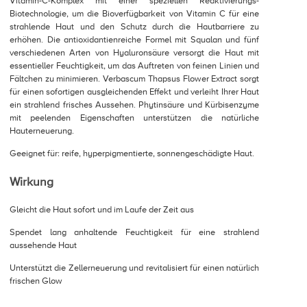
Vitamin-C-Komplex mit einer speziellen Reaktivierungs-
Biotechnologie, um die Bioverfügbarkeit von Vitamin C für eine
strahlende Haut und den Schutz durch die Hautbarriere zu
erhöhen. Die antioxidantienreiche Formel mit Squalan und fünf
verschiedenen Arten von Hyaluronsäure versorgt die Haut mit
essentieller Feuchtigkeit, um das Auftreten von feinen Linien und
Fältchen zu minimieren. Verbascum Thapsus Flower Extract sorgt
für einen sofortigen ausgleichenden Effekt und verleiht Ihrer Haut
ein strahlend frisches Aussehen. Phytinsäure und Kürbisenzyme
mit peelenden Eigenschaften unterstützen die natürliche
Hauterneuerung.
Geeignet für: reife, hyperpigmentierte, sonnengeschädigte Haut.
Wirkung
Gleicht die Haut sofort und im Laufe der Zeit aus
Spendet lang anhaltende Feuchtigkeit für eine strahlend
aussehende Haut
Unterstützt die Zellerneuerung und revitalisiert für einen natürlich
frischen Glow