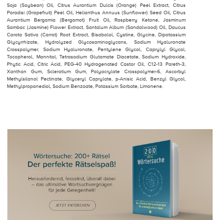
Soja (Soybean) Oil, Citrus Aurantium Dulcis (Orange) Peel Extract, Citrus
Paradisi (Grapefruit) Peel Oil, Helianthus Annuus (Sunﬂower) Seed Oil, Citrus
Aurantium Bergamia (Bergamot) Fruit Oil, Raspberry Ketone, Jasminum
Sambac (Jasmine) Flower Extract, Santalum Album (Sandalwood) Oil, Daucus
Carota Sativa (Carrot) Root Extract, Bisabolol, Cystine, Glycine, Dipotassium
Glycyrrhizate, Hydrolyzed Glycosaminoglycans, Sodium Hyaluronate
Crosspolymer, Sodium Hyaluronate, Pentylene Glycol, Caprylyl Glycol,
Tocopherol, Mannitol, Tetrasodium Glutamate Diacetate, Sodium Hydroxide,
Phytic Acid, Citric Acid, PEG-40 Hydrogenated Castor Oil, C12-13 Pareth-3,
Xanthan Gum, Sclerotium Gum, Polyacrylate Crosspolymer-6, Ascorbyl
Methylsilanol Pectinate, Glyceryl Caprylate, p-Anisic Acid, Benzyl Glycol,
Methylpropanediol, Sodium Benzoate, Potassium Sorbate, Limonene.