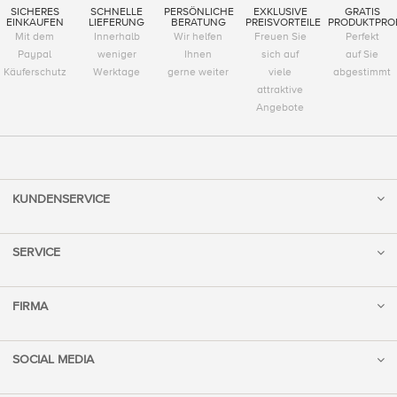
SICHERES
SCHNELLE
PERSÖNLICHE
EXKLUSIVE
GRATIS
EINKAUFEN
LIEFERUNG
BERATUNG
PREISVORTEILE
PRODUKTPRO
Mit dem
Innerhalb
Wir helfen
Freuen Sie
Perfekt
Paypal
weniger
Ihnen
sich auf
auf Sie
Käuferschutz
Werktage
gerne weiter
viele
abgestimmt
attraktive
Angebote
KUNDENSERVICE
SERVICE
FIRMA
SOCIAL MEDIA