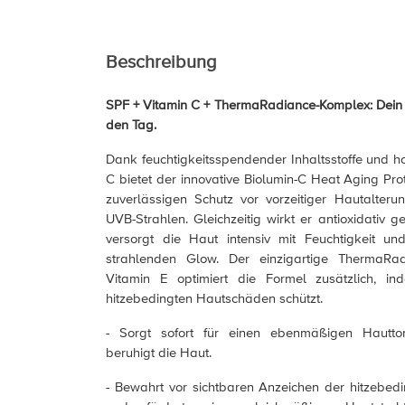
Beschreibung
SPF + Vitamin C + ThermaRadiance-Komplex: Dein p
den Tag.
Dank feuchtigkeitsspendender Inhaltsstoffe und h
C bietet der innovative Biolumin-C Heat Aging Pro
zuverlässigen Schutz vor vorzeitiger Hautalter
UVB-Strahlen. Gleichzeitig wirkt er antioxidativ g
versorgt die Haut intensiv mit Feuchtigkeit und
strahlenden Glow. Der einzigartige ThermaRa
Vitamin E optimiert die Formel zusätzlich, in
hitzebedingten Hautschäden schützt.
- Sorgt sofort für einen ebenmäßigen Hautton
beruhigt die Haut.
- Bewahrt vor sichtbaren Anzeichen der hitzebed