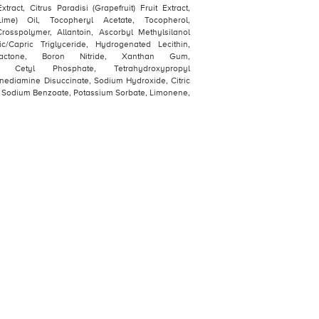
ract, Citrus Paradisi (Grapefruit) Fruit Extract,
(Lime) Oil, Tocopheryl Acetate, Tocopherol,
Crosspolymer, Allantoin, Ascorbyl Methylsilanol
ic/Capric Triglyceride, Hydrogenated Lecithin,
nolactone, Boron Nitride, Xanthan Gum,
um Cetyl Phosphate, Tetrahydroxypropyl
nediamine Disuccinate, Sodium Hydroxide, Citric
, Sodium Benzoate, Potassium Sorbate, Limonene,