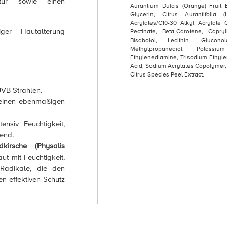
ktur sowie einen
Aurantium Dulcis (Orange) Fruit Ext
Glycerin, Citrus Aurantifolia 
Acrylates/C10-30 Alkyl Acrylate 
iger Hautalterung
Pectinate, Beta-Carotene, Capryl
Bisabolol, Lecithin, Gluco
Methylpropanediol, Potassi
Ethylenediamine, Trisodium Ethyle
Acid, Sodium Acrylates Copolymer
Citrus Species Peel Extract.
UVB-Strahlen.
 einen ebenmäßigen
nsiv Feuchtigkeit,
end.
kirsche (Physalis
ut mit Feuchtigkeit,
 Radikale, die den
n effektiven Schutz