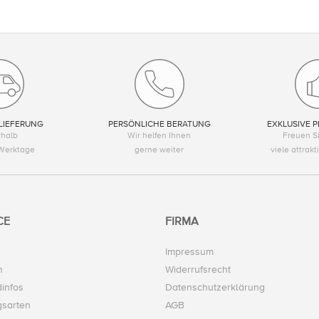
LIEFERUNG
PERSÖNLICHE BERATUNG
EXKLUSIVE P
rhalb
Wir helfen Ihnen
Freuen Si
Werktage
gerne weiter
viele attrak
CE
FIRMA
Impressum
n
Widerrufsrecht
infos
Datenschutzerklärung
gsarten
AGB