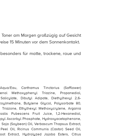
 Toner am Morgen großzügig auf Gesicht
weise 15 Minuten vor dem Sonnenkontakt.
 besonders für matte, trockene, raue und
Aqua/Eau, Carthamus Tinctorius (Safflower)
henol Methoxyphenyl Triazine, Propanediol,
 Salicylate, Dibutyl Adipate, Diethylhexyl 2,6-
zoylmethane, Butylene Glycol, Polysorbate 80,
l Triazone, Ethylhexyl Methoxycrylene, Argania
salis Pubescens Fruit Juice, 1,2-Hexanediol,
pyl Ascorbyl Phosphate, Hydroxyacetophenone,
e Soja (Soybean) Oil, Verbascum Thapsus Extract,
 Peel Oil, Ricinus Communis (Castor) Seed Oil,
oot Extract, Hydrolyzed Jojoba Esters, Citrus