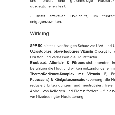
und fördert eine gleichmäßige Hautstru
ausgeglichenen Teint.
- Bietet effektiven UV-Schutz, um frühzeit
entgegenzuwirken.
Wirkung
SPF 50
bietet zuverlässigen Schutz vor UVA- und 
Ultrastabiles, bioverfügbares Vitamin C
sorgt für
Hautton und verbessert die Hautstruktur.
Bisabolol, Allantoin & Färberdistel
spenden inte
beruhigen die Haut und wirken entzündungshemm
ThermaRadiance-Komplex mit Vitamin E, Erd
Pubescens) & Königskerzenextrakt
versorgt die Ha
reduziert Entzündungen und neutralisiert freie
Abbau von Kollagen und Elastin fördern – für eine
vor hitzebedingter Hautalterung.