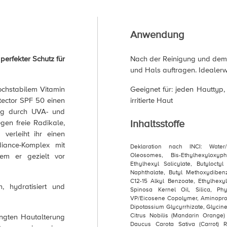
Anwendung
erfekter Schutz für
Nach der Reinigung und dem
und Hals auftragen. Idealer
ochstabilem Vitamin
Geeignet für: jeden Hauttyp,
tector SPF 50 einen
irritierte Haut
ung durch UVA- und
Inhaltsstoffe
egen freie Radikale,
 verleiht ihr einen
diance-Komplex mit
Deklaration nach INCI: Water/
dem er gezielt vor
Oleosomes, Bis-Ethylhexyloxyp
Ethylhexyl Salicylate, Butyloctyl
Naphthalate, Butyl Methoxydiben
C12-15 Alkyl Benzoate, Ethylhexy
, hydratisiert und
Spinosa Kernel Oil, Silica, Phy
VP/Eicosene Copolymer, Aminopro
Dipotassium Glycyrrhizate, Glycin
Citrus Nobilis (Mandarin Orange)
ingten Hautalterung
Daucus Carota Sativa (Carrot) R