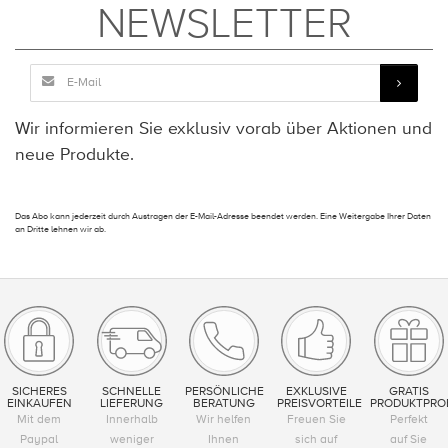
NEWSLETTER
Wir informieren Sie exklusiv vorab über Aktionen und
neue Produkte.
Das Abo kann jederzeit durch Austragen der E-Mail-Adresse beendet werden. Eine Weitergabe Ihrer Daten
an Dritte lehnen wir ab.
SICHERES
SCHNELLE
PERSÖNLICHE
EXKLUSIVE
GRATIS
EINKAUFEN
LIEFERUNG
BERATUNG
PREISVORTEILE
PRODUKTPRO
Mit dem
Innerhalb
Wir helfen
Freuen Sie
Perfekt
Paypal
weniger
Ihnen
sich auf
auf Sie