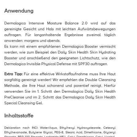
Anwendung
Dermalogica Intensive Moisture Balance 2.0 wird auf das
gereinigte Gesicht und Hals mit leichten Aufwärtsbewegungen
auftragen. Für langanhaltende Ergebnisse zweimal täglich
anwenden: morgens und abends.
Es kann mit einem empfohlenen Dermalogica Booster vermischt
werden, wie zum Beispiel den Daily Skin Health Skin Hydrating
Booster und anschließend den geeigneten Lichtschutz, wie den
Dermalogica Invisible Physical Defense mit SPF30 auftragen.
Extra Tipp:
Für eine effektive Wirkstoffaufnahme muss Ihre Haut
sorgfältig gereinigt werden! Wir empfehlen die Double Cleansing
Methode, die Ihre Haut schonend und porentief reinigt. Hierfür
verwenden Sie im 1. Schritt den Dermalogica Daily Skin Health
PreCleanse und im 2. Schritt das Dermalogica Daily Skin Health
Special Cleansing Gel.
Inhaltsstoffe
Deklaration nach INCI: Water/Aqua, Ethylhexyl Hydroxystearate, Cetearyl
Ethylhexanoate, Butylene Glycol, PEG-8, Stearic Acid, Dimethicone, Glyceryl
Stearate, PEG-100 Stearate, Lactamide MEA, Cetyl Dimethicone, Cetyl Alcohol,