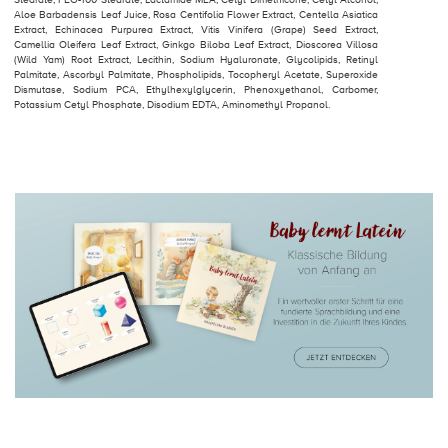
Aloe Barbadensis Leaf Juice, Rosa Centifolia Flower Extract, Centella Asiatica
Extract, Echinacea Purpurea Extract, Vitis Vinifera (Grape) Seed Extract,
Camellia Oleifera Leaf Extract, Ginkgo Biloba Leaf Extract, Dioscorea Villosa
(Wild Yam) Root Extract, Lecithin, Sodium Hyaluronate, Glycolipids, Retinyl
Palmitate, Ascorbyl Palmitate, Phospholipids, Tocopheryl Acetate, Superoxide
Dismutase, Sodium PCA, Ethylhexylglycerin, Phenoxyethanol, Carbomer,
Potassium Cetyl Phosphate, Disodium EDTA, Aminomethyl Propanol.