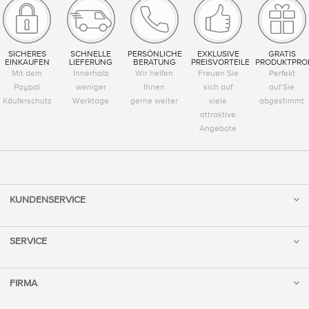
SICHERES
SCHNELLE
PERSÖNLICHE
EXKLUSIVE
GRATIS
EINKAUFEN
LIEFERUNG
BERATUNG
PREISVORTEILE
PRODUKTPRO
Mit dem
Innerhalb
Wir helfen
Freuen Sie
Perfekt
Paypal
weniger
Ihnen
sich auf
auf Sie
Käuferschutz
Werktage
gerne weiter
viele
abgestimmt
attraktive
Angebote
KUNDENSERVICE
SERVICE
FIRMA