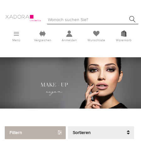
Menü
Vergleichen
Anmelden
Wunschliste
Warenkorb
Filtern
Sortieren