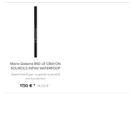
Maria Galland 850 LE CRAYON
SOURCILS INFINI WATERPOOF
12 Chatain
Geschmeidiger augenbrauenstift
mit bürstchen
17,10 € *
19,00 € *