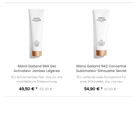
Maria Galland 944 Gel
Maria Galland 942 Concentré
Activateur Jambes Légères
Sublimateur Silhouette Secret
Secret de beauté 150ml
de beauté 125ml
Ein erfrischendes Gel, das für die
Ein verfeinerndes Konzentrat für
unmittelbare Entspannung
eine Silhouette, die wie neu
schwerer, müder Beine sorgt.
definiert erscheint.
49,50 € *
54,90 € *
55,00 € *
61,00 € *