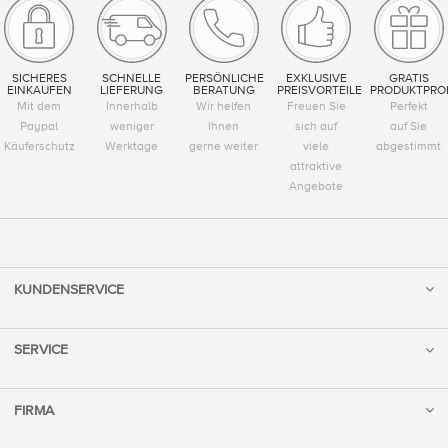
SICHERES
SCHNELLE
PERSÖNLICHE
EXKLUSIVE
GRATIS
EINKAUFEN
LIEFERUNG
BERATUNG
PREISVORTEILE
PRODUKTPRO
Mit dem
Innerhalb
Wir helfen
Freuen Sie
Perfekt
Paypal
weniger
Ihnen
sich auf
auf Sie
Käuferschutz
Werktage
gerne weiter
viele
abgestimmt
attraktive
Angebote
KUNDENSERVICE
SERVICE
FIRMA