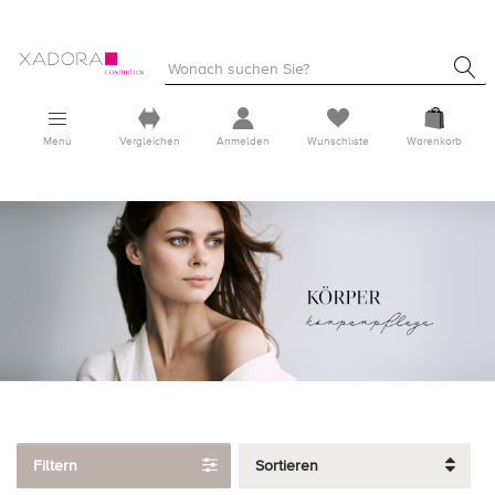
Menü
Vergleichen
Anmelden
Wunschliste
Warenkorb
Filtern
Sortieren