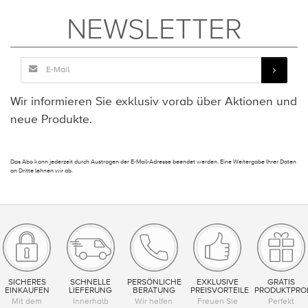
NEWSLETTER
Wir informieren Sie exklusiv vorab über Aktionen und
neue Produkte.
Das Abo kann jederzeit durch Austragen der E-Mail-Adresse beendet werden. Eine Weitergabe Ihrer Daten
an Dritte lehnen wir ab.
SICHERES
SCHNELLE
PERSÖNLICHE
EXKLUSIVE
GRATIS
EINKAUFEN
LIEFERUNG
BERATUNG
PREISVORTEILE
PRODUKTPRO
Mit dem
Innerhalb
Wir helfen
Freuen Sie
Perfekt