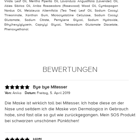
Viridis Leaf Oil, Mentha Piperita Oil, Lavandula Angustifolia (Lavender) Oil,
Abies Sibirica Oil, Aniba Rosaeodora (Rosewood) Wood Oil, Cymbopogon
Nardus Oil, Melaleuca Alternifolia (Tea Tree) Leaf Oil, Sodium Cocoyl
Threoninate, Xanthan Gum, Microcrystalline Cellulose, Sodium Cocoyl
Glutamate, Sodium Citrate, Pentylene Glycol, Sodium Hydroxide,
Ethylhexylglycerin, Caprylyl Glycol, Tetrasodium Glutamate Diacetate,
Phenoxyethanol
BEWERTUNGEN
Bye bye Mitesser
Von:
Anika
Datum:
Freitag, 5. April 2019
Die Maske ist wirklich toll bei Mitesser. Ich habe diese an der
Nase und seitdem ich die Maske von Dermalogica in Gebrauch
habe, sind fast alle so gut wie zurückgegangen. Mein SOS Produkt
bei schwarzen unschönen Pünktchen!
Hilft!