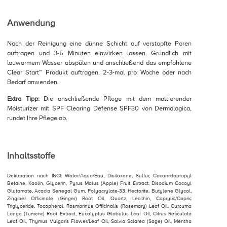
Anwendung
Nach der Reinigung eine dünne Schicht auf verstopfte Poren
auftragen und 3-5 Minuten einwirken lassen. Gründlich mit
lauwarmem Wasser abspülen und anschließend das empfohlene
Clear Start™ Produkt auftragen. 2-3-mal pro Woche oder nach
Bedarf anwenden.
Extra Tipp:
Die anschließende Pflege mit dem mattierender
Moisturizer mit SPF Clearing Defense SPF30 von Dermalogica,
rundet Ihre Pflege ab.
Inhaltsstoffe
Deklaration nach INCI: Water/Aqua/Eau, Disiloxane, Sulfur, Cocamidopropyl
Betaine, Kaolin, Glycerin, Pyrus Malus (Apple) Fruit Extract, Disodium Cocoyl
Glutamate, Acacia Senegal Gum, Polyacrylate-33, Hectorite, Butylene Glycol,
Zingiber Officinale (Ginger) Root Oil, Quartz, Lecithin, Caprylic/Capric
Triglyceride, Tocopherol, Rosmarinus Officinalis (Rosemary) Leaf Oil, Curcuma
Longa (Tumeric) Root Extract, Eucalyptus Globulus Leaf Oil, Citrus Reticulata
Leaf Oil, Thymus Vulgaris Flower/Leaf Oil, Salvia Sclarea (Sage) Oil, Mentha