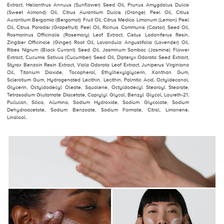
Extract, Helianthus Annuus (Sunflower) Seed Oil, Prunus Amygdalus Dulcis
(Sweet Almond) Oil, Citrus Aurantium Dulcis (Orange) Peel Oil, Citrus
Aurantium Bergamia (Bergamot) Fruit Oil, Citrus Medica Limonum (Lemon) Peel
Oil, Citrus Paradisi (Grapefruit) Peel Oil, Ricinus Communis (Castor) Seed Oil,
Rosmarinus Officinalis (Rosemary) Leaf Extract, Cistus Ladaniferus Resin,
Zingiber Officinale (Ginger) Root Oil, Lavandula Angustifolia (Lavender) Oil,
Ribes Nigrum (Black Currant) Seed Oil, Jasminum Sambac (Jasmine) Flower
Extract, Cucumis Sativus (Cucumber) Seed Oil, Dipteryx Odorata Seed Extract,
Styrax Benzoin Resin Extract, Viola Odorata Leaf Extract, Juniperus Virginiana
Oil, Titanium Dioxide, Tocopherol, Ethylhexylglycerin, Xanthan Gum,
Sclerotium Gum, Hydrogenated Lecithin, Lecithin, Palmitic Acid, Octyldecanol,
Glycerin, Octyldodecyl Oleate, Squalene, Octyldodecyl Stearoyl Stearate,
Tetrasodium Glutamate Diacetate, Caprylyl Glycol, Benzyl Glycol, Laureth-21,
Pullulan, Silica, Alumina, Sodium Hydroxide, Sodium Glycolate, Sodium
Dehydroacetate, Sodium Benzoate, Sodium Formate, Citral, Limonene,
Linalool..