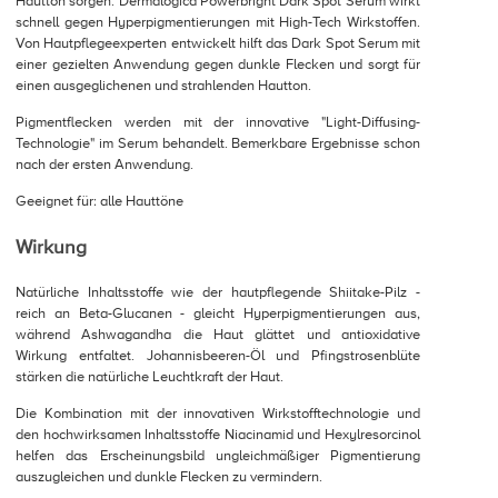
Hautton sorgen. Dermalogica Powerbright Dark Spot Serum wirkt
schnell gegen Hyperpigmentierungen mit High-Tech Wirkstoffen.
Von Hautpflegeexperten entwickelt hilft das Dark Spot Serum mit
einer gezielten Anwendung gegen dunkle Flecken und sorgt für
einen ausgeglichenen und strahlenden Hautton.
Pigmentflecken werden mit der innovative "Light-Diffusing-
Technologie" im Serum behandelt. Bemerkbare Ergebnisse schon
nach der ersten Anwendung.
Geeignet für: alle Hauttöne
Wirkung
Natürliche Inhaltsstoffe wie der hautpflegende Shiitake-Pilz -
reich an Beta-Glucanen - gleicht Hyperpigmentierungen aus,
während Ashwagandha die Haut glättet und antioxidative
Wirkung entfaltet. Johannisbeeren-Öl und Pfingstrosenblüte
stärken die natürliche Leuchtkraft der Haut.
Die Kombination mit der innovativen Wirkstofftechnologie und
den hochwirksamen Inhaltsstoffe Niacinamid und Hexylresorcinol
helfen das Erscheinungsbild ungleichmäßiger Pigmentierung
auszugleichen und dunkle Flecken zu vermindern.