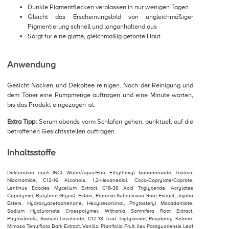
Dunkle Pigmentflecken verblassen in nur wenigen Tagen
Gleicht das Erscheinungsbild von ungleichmäßiger
Pigmentierung schnell und langanhaltend aus
Sorgt für eine glatte, gleichmäßig getönte Haut
Anwendung
Gesicht Nacken und Dekoltee reinigen. Nach der Reinigung und
dem Toner eine Pumpmenge auftragen und eine Minute warten,
bis das Produkt eingezogen ist.
Extra Tipp:
Serum abends vorm Schlafen gehen, punktuell auf die
betroffenen Gesichtsstellen auftragen.
Inhaltsstoffe
Deklaration nach INCI: Water/Aqua/Eau, Ethylhexyl Isononanoate, Triolein,
Niacinamide, C12-16 Alcohols, 1,2-Hexanediol, Coco-Caprylate/Caprate,
Lentinus Edodes Mycelium Extract, C18-36 Acid Triglyceride, Acrylates
Copolymer, Butylene Glycol, Ectoin, Paeonia Suffruticosa Root Extract, Jojoba
Esters, Hydroxyacetophenone, Hexylresorcinol, Phytosteryl Macadamiate,
Sodium Hyaluronate Crosspolymer, Withania Somnifera Root Extract,
Phytosterols, Sodium Levulinate, C12-18 Acid Triglyceride, Raspberry Ketone,
Mimosa Tenuiflora Bark Extract, Vanilla Planifolia Fruit, Ilex Paraguariensis Leaf