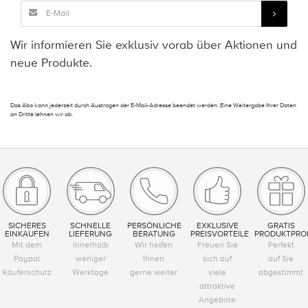
Wir informieren Sie exklusiv vorab über Aktionen und
neue Produkte.
Das Abo kann jederzeit durch Austragen der E-Mail-Adresse beendet werden. Eine Weitergabe Ihrer Daten
an Dritte lehnen wir ab.
SICHERES
SCHNELLE
PERSÖNLICHE
EXKLUSIVE
GRATIS
EINKAUFEN
LIEFERUNG
BERATUNG
PREISVORTEILE
PRODUKTPRO
Mit dem
Innerhalb
Wir helfen
Freuen Sie
Perfekt
Paypal
weniger
Ihnen
sich auf
auf Sie
Käuferschutz
Werktage
gerne weiter
viele
abgestimmt
attraktive
Angebote