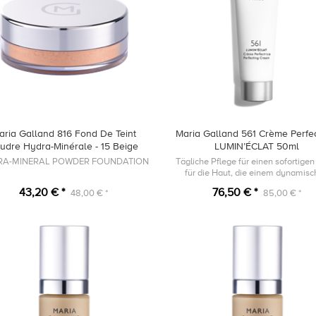
aria Galland 816 Fond De Teint
Maria Galland 561 Crème Perfec
udre Hydra-Minérale - 15 Beige
LUMIN’ÉCLAT 50ml
RA-MINERAL POWDER FOUNDATION
Tägliche Pflege für einen sofortige
für die Haut, die einem dynamis
Lebensstil ausgesetzt ist.
43,20 € *
76,50 € *
48,00 € *
85,00 € *