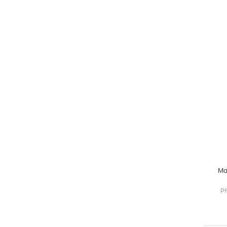
Ma
Pf