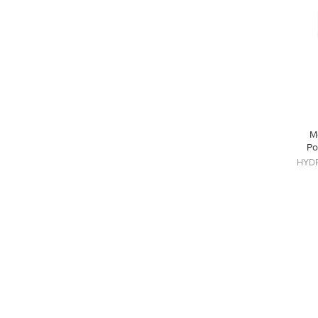
M
Po
HYD