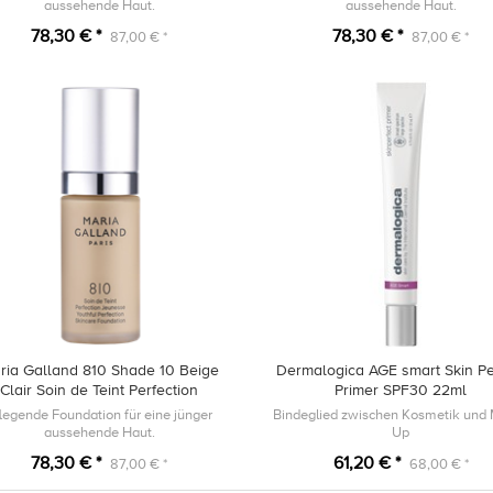
aussehende Haut.
aussehende Haut.
78,30 € *
78,30 € *
87,00 € *
87,00 € *
ria Galland 810 Shade 10 Beige
Dermalogica AGE smart Skin Pe
Clair Soin de Teint Perfection
Primer SPF30 22ml
Jeunesse 30ml
legende Foundation für eine jünger
Bindeglied zwischen Kosmetik und
aussehende Haut.
Up
78,30 € *
61,20 € *
87,00 € *
68,00 € *