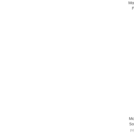
Ma
F
Ma
So
Pf