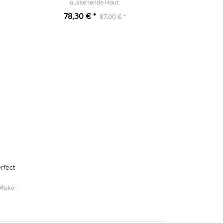
aussehende Haut.
78,30 € *
87,00 € *
rfect
 Make-