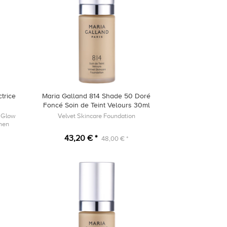
trice
Maria Galland 814 Shade 50 Doré
Foncé Soin de Teint Velours 30ml
n Glow
Velvet Skincare Foundation
chen
43,20 € *
48,00 € *