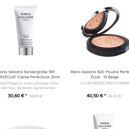
aria Galland Sondergröße 561
Maria Galland 820 Poudre Perfe
IN’ÉCLAT Crème Perfectrice 20ml
Éclat - 15 Beige
iche Pflege für einen sofortigen Glow
GLOW-PERFECTING POWDE
ür die Haut, die einem dynamischen
Lebensstil ausgesetzt ist.
30,60 € *
40,50 € *
34,00 € *
45,00 € *