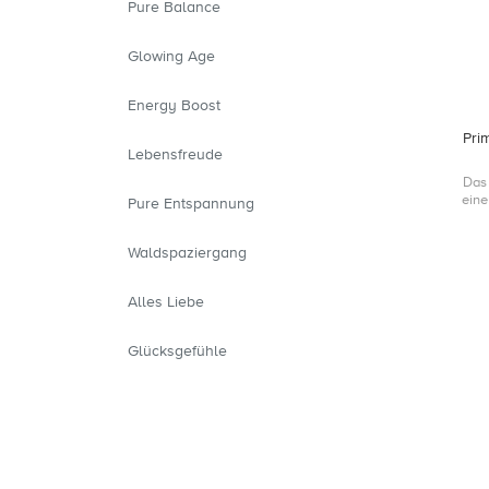
Pure Balance
Glowing Age
Energy Boost
Pri
Lebensfreude
Das 
eine
Pure Entspannung
Apr
Waldspaziergang
Alles Liebe
Glücksgefühle