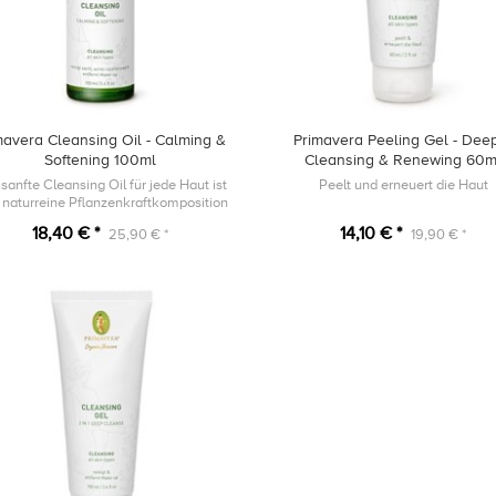
mavera Cleansing Oil - Calming &
Primavera Peeling Gel - Dee
Softening 100ml
Cleansing & Renewing 60m
sanfte Cleansing Oil für jede Haut ist
Peelt und erneuert die Haut
 naturreine Pflanzenkraftkomposition
mit Bio Gurkensamenöl, Bio
18,40 € *
14,10 € *
25,90 € *
19,90 € *
ikosenkernöl und Bio Hanfsamenöl.