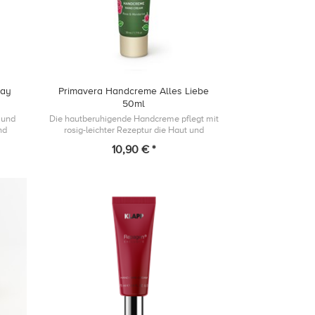
ray
Primavera Handcreme Alles Liebe
50ml
 und
Die hautberuhigende Handcreme pflegt mit
nd
rosig-leichter Rezeptur die Haut und
e.
schmeichelt mit ihrem
10,90 € *
stimmungsaufhebenden Duft Haut, Sinne.