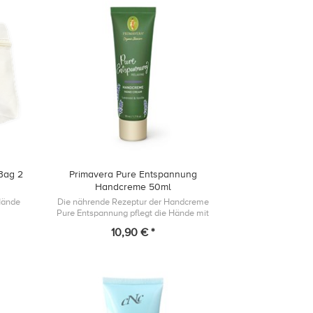
 Bag 2
Primavera Pure Entspannung
Handcreme 50ml
 Hände
Die nährende Rezeptur der Handcreme
Pure Entspannung pflegt die Hände mit
naturreiner Pflanzenkraft, stärkt die
10,90 € *
Hautbarriere und sorgt für ein wohliges,
ents...