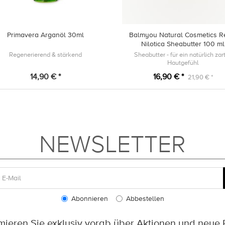
Primavera Arganöl 30ml
Balmyou Natural Cosmetics R
Nilotica Sheabutter 100 ml
Regenerierend & stärkend
Sheabutter - für ein natürlich zar
Hautgefühl
14,90 € *
16,90 € *
21,90 € *
NEWSLETTER
Abonnieren
Abbestellen
rmieren Sie exklusiv vorab über Aktionen und neue 