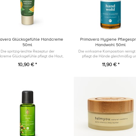
mavera Glücksgefühle Handcreme
Primavera Hygiene Pflegesp
50ml
Handwohl 50ml
Die spritzig-leichte Rezeptur der
Die wirksame Komposition reinigt
creme Glücksgefühle pflegt die Haut,
pflegt die Hände gleichmäßig u
det intensive Feuchtigkeit und gilt mit
verlässlich in Sekundenschnell
10,90 € *
11,90 € *
nem erheiternden Duft aus Bio Zitro...