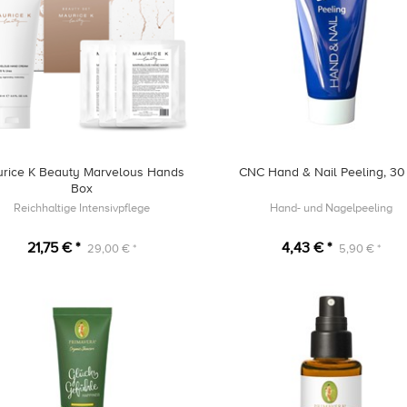
rice K Beauty Marvelous Hands
CNC Hand & Nail Peeling, 30
Box
Reichhaltige Intensivpflege
Hand- und Nagelpeeling
21,75 € *
4,43 € *
29,00 € *
5,90 € *