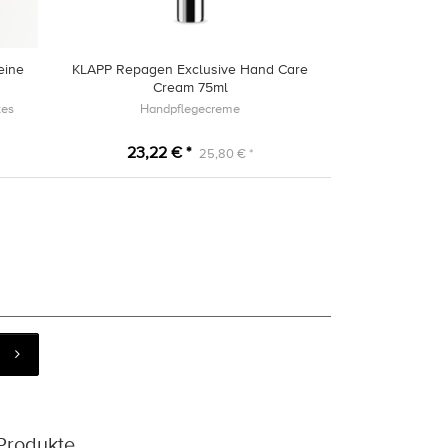
eine
KLAPP Repagen Exclusive Hand Care
Cream 75ml
tes
Handpflegecreme
23,22 € *
25,80 € *
Produkte.