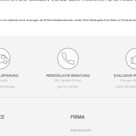
 kann jederzeit durch Austragen der E-Mail-Adresse beendet werden. Eine Weitergabe Ihrer Daten an Dritte lehnen
LIEFERUNG
PERSÖNLICHE BERATUNG
EXKLUSIVE P
rhalb
Wir helfen Ihnen
Freuen Si
Werktage
gerne weiter
viele attrak
CE
FIRMA
Impressum