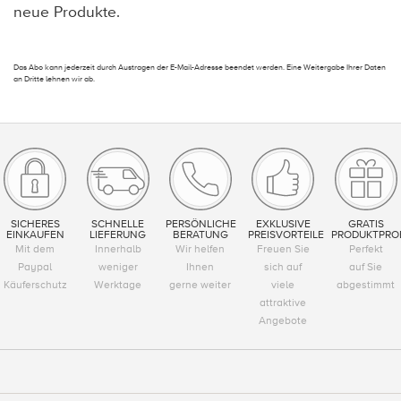
neue Produkte.
Das Abo kann jederzeit durch Austragen der E-Mail-Adresse beendet werden. Eine Weitergabe Ihrer Daten
an Dritte lehnen wir ab.
SICHERES
SCHNELLE
PERSÖNLICHE
EXKLUSIVE
GRATIS
EINKAUFEN
LIEFERUNG
BERATUNG
PREISVORTEILE
PRODUKTPRO
Mit dem
Innerhalb
Wir helfen
Freuen Sie
Perfekt
Paypal
weniger
Ihnen
sich auf
auf Sie
Käuferschutz
Werktage
gerne weiter
viele
abgestimmt
attraktive
Angebote