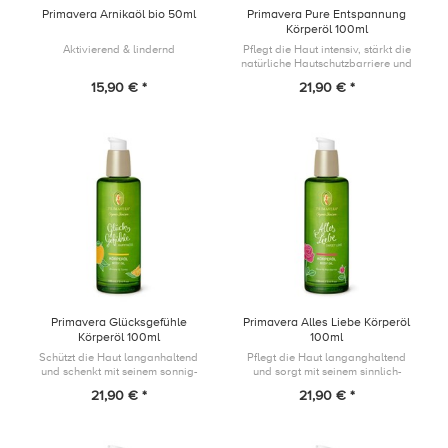
Primavera Arnikaöl bio 50ml
Primavera Pure Entspannung
Körperöl 100ml
Aktivierend & lindernd
Pflegt die Haut intensiv, stärkt die
natürliche Hautschutzbarriere und
schenkt mit seinem samtwarmen
15,90 € *
21,90 € *
Duft aus Bio Lavendel und Bio
Vanille ausgleichende Wohl...
Primavera Glücksgefühle
Primavera Alles Liebe Körperöl
Körperöl 100ml
100ml
Schützt die Haut langanhaltend
Pflegt die Haut langanghaltend
und schenkt mit seinem sonnig-
und sorgt mit seinem sinnlich-
leichten Duft aus Bio Zitrone und
frischen Duft aus Bio Rose und Bio
21,90 € *
21,90 € *
Bio Tonka für Momente puren
Mandarine für ein seidiges,
Glücks.
weiches Hautgefühl.