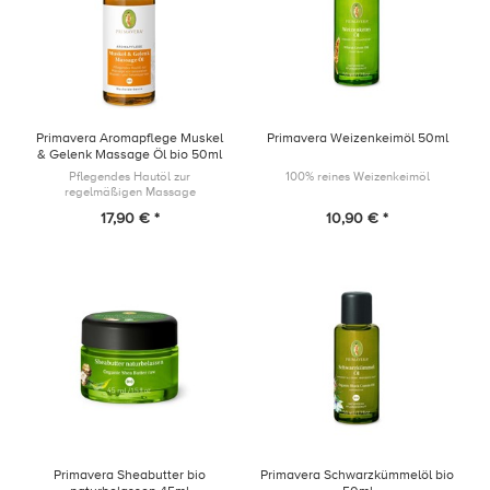
Primavera Aromapflege Muskel
Primavera Weizenkeimöl 50ml
& Gelenk Massage Öl bio 50ml
Pflegendes Hautöl zur
100% reines Weizenkeimöl
regelmäßigen Massage
beanspruchter Muskel- und
17,90 € *
10,90 € *
Gelenkpartien
Primavera Sheabutter bio
Primavera Schwarzkümmelöl bio