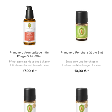
Primavera Aromapflege Intim
Primavera Fenchel süß bio 5ml
Pflege Öl bio 50ml
Pflegt gereizte Haut des äußeren
Entspannt und beruhigt in
Intimbereichs und bewahrt eine
lindernden Mischungen für eine
gesunde Hautflora
warme Mitte
17,90 € *
10,90 € *