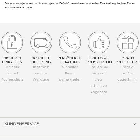
Das Abo kann jederzeit durch Austragen der E-Mail-Adresse beendet werden. Eine Weitergabe Ihrer Daten
an Dritte lehnen wir ab.
SICHERES
SCHNELLE
PERSÖNLICHE
EXKLUSIVE
GRATIS
EINKAUFEN
LIEFERUNG
BERATUNG
PREISVORTEILE
PRODUKTPRO
Mit dem
Innerhalb
Wir helfen
Freuen Sie
Perfekt
Paypal
weniger
Ihnen
sich auf
auf Sie
Käuferschutz
Werktage
gerne weiter
viele
abgestimmt
attraktive
Angebote
KUNDENSERVICE