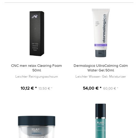
CNC men relax Clearing Foam
Dermalogica UltraCalming Calm
50ml
Water Gel 50ml
Leichter Reinigungsschaum
Leichter Wasser- Gel- Moisturizer
10,12 € *
54,00 € *
13,50 € *
60,00 € *