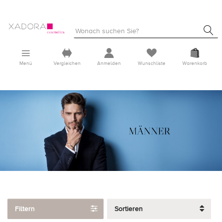
Menü
Vergleichen
Anmelden
Wunschliste
Warenkorb
Filtern
Sortieren