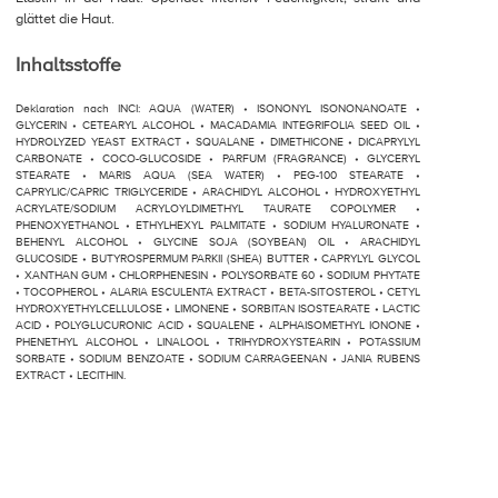
glättet die Haut.
Inhaltsstoffe
Deklaration nach INCI: AQUA (WATER) • ISONONYL ISONONANOATE •
GLYCERIN • CETEARYL ALCOHOL • MACADAMIA INTEGRIFOLIA SEED OIL •
HYDROLYZED YEAST EXTRACT • SQUALANE • DIMETHICONE • DICAPRYLYL
CARBONATE • COCO-GLUCOSIDE • PARFUM (FRAGRANCE) • GLYCERYL
STEARATE • MARIS AQUA (SEA WATER) • PEG-100 STEARATE •
CAPRYLIC/CAPRIC TRIGLYCERIDE • ARACHIDYL ALCOHOL • HYDROXYETHYL
ACRYLATE/SODIUM ACRYLOYLDIMETHYL TAURATE COPOLYMER •
PHENOXYETHANOL • ETHYLHEXYL PALMITATE • SODIUM HYALURONATE •
BEHENYL ALCOHOL • GLYCINE SOJA (SOYBEAN) OIL • ARACHIDYL
GLUCOSIDE • BUTYROSPERMUM PARKII (SHEA) BUTTER • CAPRYLYL GLYCOL
• XANTHAN GUM • CHLORPHENESIN • POLYSORBATE 60 • SODIUM PHYTATE
• TOCOPHEROL • ALARIA ESCULENTA EXTRACT • BETA-SITOSTEROL • CETYL
HYDROXYETHYLCELLULOSE • LIMONENE • SORBITAN ISOSTEARATE • LACTIC
ACID • POLYGLUCURONIC ACID • SQUALENE • ALPHAISOMETHYL IONONE •
PHENETHYL ALCOHOL • LINALOOL • TRIHYDROXYSTEARIN • POTASSIUM
SORBATE • SODIUM BENZOATE • SODIUM CARRAGEENAN • JANIA RUBENS
EXTRACT • LECITHIN.