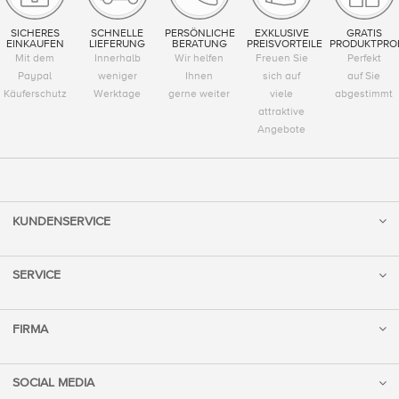
SICHERES
SCHNELLE
PERSÖNLICHE
EXKLUSIVE
GRATIS
EINKAUFEN
LIEFERUNG
BERATUNG
PREISVORTEILE
PRODUKTPRO
Mit dem
Innerhalb
Wir helfen
Freuen Sie
Perfekt
Paypal
weniger
Ihnen
sich auf
auf Sie
Käuferschutz
Werktage
gerne weiter
viele
abgestimmt
attraktive
Angebote
KUNDENSERVICE
SERVICE
FIRMA
SOCIAL MEDIA