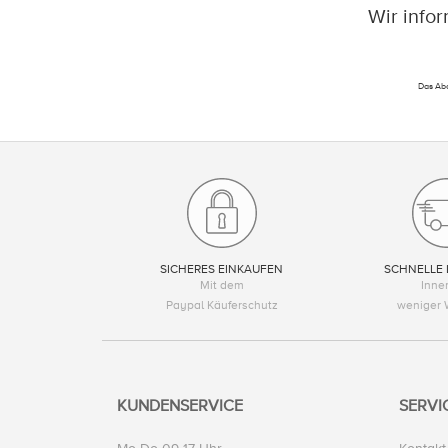
Wir info
Das Abo
SICHERES EINKAUFEN
SCHNELLE 
Mit dem
Inne
Paypal Käuferschutz
weniger 
KUNDENSERVICE
SERVI