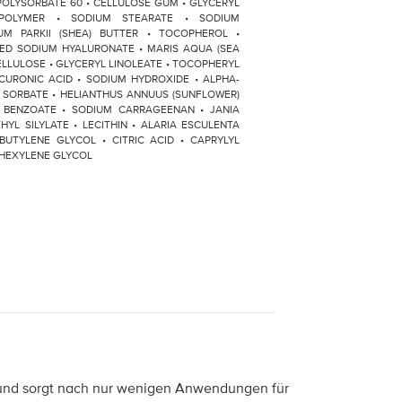
POLYSORBATE 60 • CELLULOSE GUM • GLYCERYL
OPOLYMER • SODIUM STEARATE • SODIUM
M PARKII (SHEA) BUTTER • TOCOPHEROL •
ZED SODIUM HYALURONATE • MARIS AQUA (SEA
LLULOSE • GLYCERYL LINOLEATE • TOCOPHERYL
CURONIC ACID • SODIUM HYDROXIDE • ALPHA-
 SORBATE • HELIANTHUS ANNUUS (SUNFLOWER)
M BENZOATE • SODIUM CARRAGEENAN • JANIA
HYL SILYLATE • LECITHIN • ALARIA ESCULENTA
BUTYLENE GLYCOL • CITRIC ACID • CAPRYLYL
 HEXYLENE GLYCOL
ut und sorgt nach nur wenigen Anwendungen für