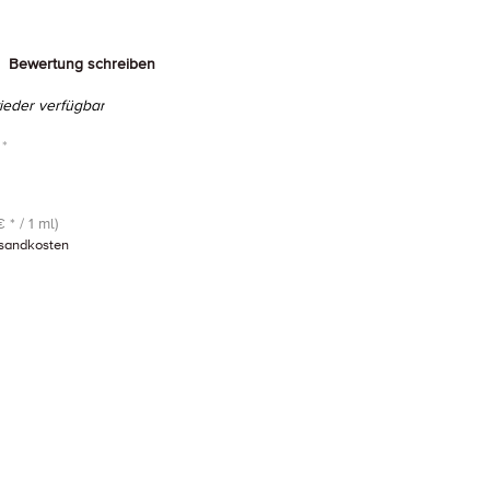
Bewertung schreiben
eder verfügbar
 *
 * / 1 ml)
sandkosten