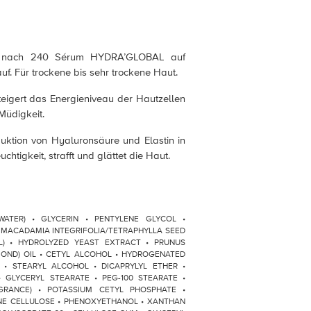
s nach 240 Sérum HYDRA’GLOBAL auf
uf. Für trockene bis sehr trockene Haut.
 steigert das Energieniveau der Hautzellen
Müdigkeit.
oduktion von Hyaluronsäure und Elastin in
chtigkeit, strafft und glättet die Haut.
 (WATER) • GLYCERIN • PENTYLENE GLYCOL •
• MACADAMIA INTEGRIFOLIA/TETRAPHYLLA SEED
IL) • HYDROLYZED YEAST EXTRACT • PRUNUS
OND) OIL • CETYL ALCOHOL • HYDROGENATED
 • STEARYL ALCOHOL • DICAPRYLYL ETHER •
GLYCERYL STEARATE • PEG-100 STEARATE •
GRANCE) • POTASSIUM CETYL PHOSPHATE •
INE CELLULOSE • PHENOXYETHANOL • XANTHAN