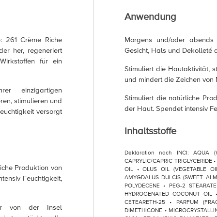
Anwendung
ie: 261 Crème Riche
Morgens und/oder abend
er her, regeneriert
Gesicht, Hals und Dekolleté a
irkstoffen für ein
Stimuliert die Hautaktivität,
und mindert die Zeichen von 
rer einzigartigen
Stimuliert die natürliche Pr
eren, stimulieren und
der Haut. Spendet intensiv Feu
euchtigkeit versorgt
Inhaltsstoffe
Deklaration nach INCI: AQUA
CAPRYLIC/CAPRIC TRIGLYCERIDE 
che Produktion von
OIL • OLUS OIL (VEGETABLE O
tensiv Feuchtigkeit,
AMYGDALUS DULCIS (SWEET ALM
POLYDECENE • PEG-2 STEARATE
HYDROGENATED COCONUT OIL • 
CETEARETH-25 • PARFUM (FRA
r von der Insel
DIMETHICONE • MICROCRYSTALL