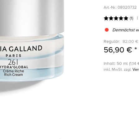
Art.-Nr.:
08020732
(
1
)
Demnächst wi
Regulär:
82,00 €
56,90 € *
Inhalt: 50 ml (1,14 €
inkl. MwSt. zzgl.
Ver