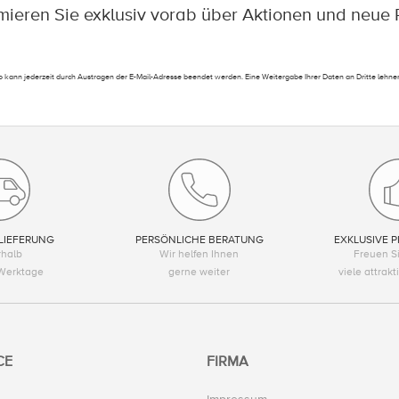
rmieren Sie exklusiv vorab über Aktionen und neue 
 kann jederzeit durch Austragen der E-Mail-Adresse beendet werden. Eine Weitergabe Ihrer Daten an Dritte lehnen
LIEFERUNG
PERSÖNLICHE BERATUNG
EXKLUSIVE P
rhalb
Wir helfen Ihnen
Freuen Si
Werktage
gerne weiter
viele attrak
CE
FIRMA