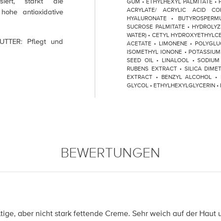
isiert, stärkt die
GUM • ETHYLHEXYL PALMITATE • 
ACRYLATE/ ACRYLIC ACID C
ohe antioxidative
HYALURONATE • BUTYROSPERMU
SUCROSE PALMITATE • HYDROLY
WATER) • CETYL HYDROXYETHYLCE
TTER: Pflegt und
ACETATE • LIMONENE • POLYGLU
ISOMETHYL IONONE • POTASSIUM
SEED OIL • LINALOOL • SODIU
RUBENS EXTRACT • SILICA DIMET
EXTRACT • BENZYL ALCOHOL • 
GLYCOL • ETHYLHEXYLGLYCERIN •
BEWERTUNGEN
altige, aber nicht stark fettende Creme. Sehr weich auf der Ha