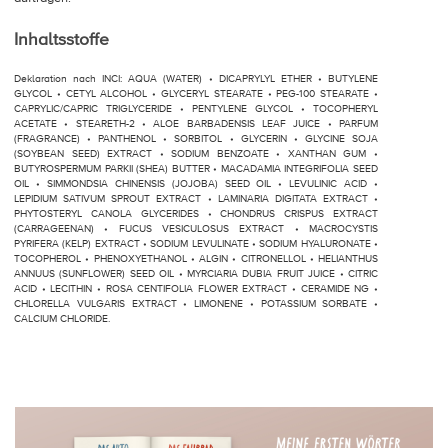
Inhaltsstoffe
Deklaration nach INCI: AQUA (WATER) • DICAPRYLYL ETHER • BUTYLENE
GLYCOL • CETYL ALCOHOL • GLYCERYL STEARATE • PEG-100 STEARATE •
CAPRYLIC/CAPRIC TRIGLYCERIDE • PENTYLENE GLYCOL • TOCOPHERYL
ACETATE • STEARETH-2 • ALOE BARBADENSIS LEAF JUICE • PARFUM
(FRAGRANCE) • PANTHENOL • SORBITOL • GLYCERIN • GLYCINE SOJA
(SOYBEAN SEED) EXTRACT • SODIUM BENZOATE • XANTHAN GUM •
BUTYROSPERMUM PARKII (SHEA) BUTTER • MACADAMIA INTEGRIFOLIA SEED
OIL • SIMMONDSIA CHINENSIS (JOJOBA) SEED OIL • LEVULINIC ACID •
LEPIDIUM SATIVUM SPROUT EXTRACT • LAMINARIA DIGITATA EXTRACT •
PHYTOSTERYL CANOLA GLYCERIDES • CHONDRUS CRISPUS EXTRACT
(CARRAGEENAN) • FUCUS VESICULOSUS EXTRACT • MACROCYSTIS
PYRIFERA (KELP) EXTRACT • SODIUM LEVULINATE • SODIUM HYALURONATE •
TOCOPHEROL • PHENOXYETHANOL • ALGIN • CITRONELLOL • HELIANTHUS
ANNUUS (SUNFLOWER) SEED OIL • MYRCIARIA DUBIA FRUIT JUICE • CITRIC
ACID • LECITHIN • ROSA CENTIFOLIA FLOWER EXTRACT • CERAMIDE NG •
CHLORELLA VULGARIS EXTRACT • LIMONENE • POTASSIUM SORBATE •
CALCIUM CHLORIDE.