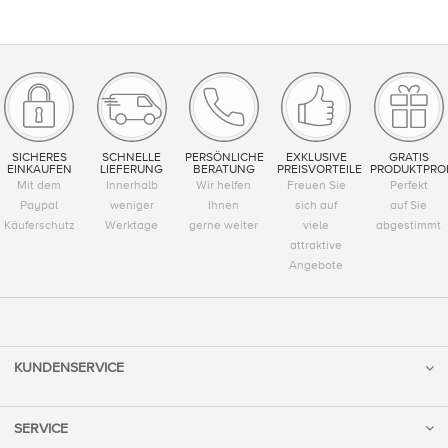
SICHERES
SCHNELLE
PERSÖNLICHE
EXKLUSIVE
GRATIS
EINKAUFEN
LIEFERUNG
BERATUNG
PREISVORTEILE
PRODUKTPRO
Mit dem
Innerhalb
Wir helfen
Freuen Sie
Perfekt
Paypal
weniger
Ihnen
sich auf
auf Sie
Käuferschutz
Werktage
gerne weiter
viele
abgestimmt
attraktive
Angebote
KUNDENSERVICE
SERVICE