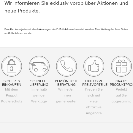
Wir informieren Sie exklusiv vorab über Aktionen und
neue Produkte.
Das Abo kann jederzeit durch Austragen der E-Mail-Adresse beendet werden. Eine Weitergabe Ihrer Daten
an Dritte lehnen wir ab.
SICHERES
SCHNELLE
PERSÖNLICHE
EXKLUSIVE
GRATIS
EINKAUFEN
LIEFERUNG
BERATUNG
PREISVORTEILE
PRODUKTPRO
Mit dem
Innerhalb
Wir helfen
Freuen Sie
Perfekt
Paypal
weniger
Ihnen
sich auf
auf Sie
Käuferschutz
Werktage
gerne weiter
viele
abgestimmt
attraktive
Angebote