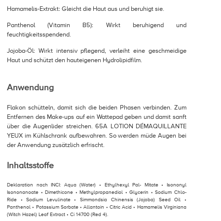
Hamamelis-Extrakt: Gleicht die Haut aus und beruhigt sie.
Panthenol (Vitamin B5): Wirkt beruhigend und
feuchtigkeitsspendend.
Jojoba-Öl: Wirkt intensiv pflegend, verleiht eine geschmeidige
Haut und schützt den hauteigenen Hydrolipidfilm.
Anwendung
Flakon schütteln, damit sich die beiden Phasen verbinden. Zum
Entfernen des Make-ups auf ein Wattepad geben und damit sanft
über die Augenlider streichen. 65A LOTION DÉMAQUILLANTE
YEUX im Kühlschrank aufbewahren. So werden müde Augen bei
der Anwendung zusätzlich erfrischt.
Inhaltsstoffe
Deklaration nach INCI: Aqua (Water) • Ethylhexyl Pal- Mitate • Isononyl
Isononanoate • Dimethicone • Methylpropanediol • Glycerin • Sodium Chlo-
Ride • Sodium Levulinate • Simmondsia Chinensis (Jojoba) Seed Oil •
Panthenol • Potassium Sorbate • Allantoin • Citric Acid • Hamamelis Virginiana
(Witch Hazel) Leaf Extract • Ci 14700 (Red 4).