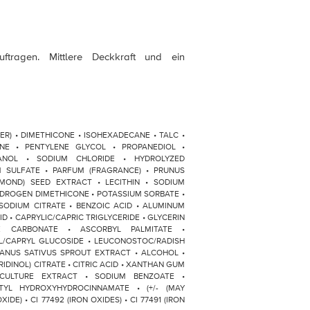
tragen. Mittlere Deckkraft und ein
ATER) • DIMETHICONE • ISOHEXADECANE • TALC •
ONE • PENTYLENE GLYCOL • PROPANEDIOL •
ANOL • SODIUM CHLORIDE • HYDROLYZED
 SULFATE • PARFUM (FRAGRANCE) • PRUNUS
MOND) SEED EXTRACT • LECITHIN • SODIUM
YDROGEN DIMETHICONE • POTASSIUM SORBATE •
SODIUM CITRATE • BENZOIC ACID • ALUMINUM
 • CAPRYLIC/CAPRIC TRIGLYCERIDE • GLYCERIN
E CARBONATE • ASCORBYL PALMITATE •
YL/CAPRYL GLUCOSIDE • LEUCONOSTOC/RADISH
HANUS SATIVUS SPROUT EXTRACT • ALCOHOL •
DINOL) CITRATE • CITRIC ACID • XANTHAN GUM
CULTURE EXTRACT • SODIUM BENZOATE •
UTYL HYDROXYHYDROCINNAMATE • (+/- (MAY
XIDE) • CI 77492 (IRON OXIDES) • CI 77491 (IRON