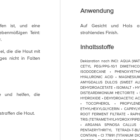
Anwendung
ffen ist, und eine
Auf Gesicht und Hals auf
 ebenmäßigen Teint:
strahlendes Finish.
.
Inhaltsstoffe
el, die die Haut mit
ges nicht in Falten
Deklaration nach INCI: AQUA (W
CETYL PEG/PPG-10/1 DIMETHIC
ISODODECANE • PHENOXYETH
HYALURONIC ACID • MAGNESIUM
AMYGDALUS DULCIS (SWEET AL
DEHYDROACETATE • ISOMALT • H
DISTEARDIMONIUM HECTORITE • 
e und helfen, die
HYDROXIDE • DEHYDROACETIC ACID
• TOCOPHEROL • PROPYLEN
ETHYLHEXYLGLYCERIN • CAPRYL
traffen die Haut.
ROOT FERMENT FILTRATE • RAP
TRIS (TETRAMETHYLHYDROXYPIPERI
• ARGANIA SPINOSA CALLUS 
PENTAERYTHRITYL TETRADI-T-B
CONTAIN) • CI 77891 (TITANIUM DIO