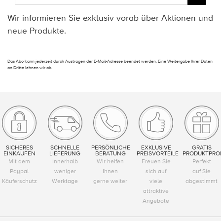
Wir informieren Sie exklusiv vorab über Aktionen und
neue Produkte.
Das Abo kann jederzeit durch Austragen der E-Mail-Adresse beendet werden. Eine Weitergabe Ihrer Daten
an Dritte lehnen wir ab.
SICHERES
SCHNELLE
PERSÖNLICHE
EXKLUSIVE
GRATIS
EINKAUFEN
LIEFERUNG
BERATUNG
PREISVORTEILE
PRODUKTPRO
Mit dem
Innerhalb
Wir helfen
Freuen Sie
Perfekt
Paypal
weniger
Ihnen
sich auf
auf Sie
Käuferschutz
Werktage
gerne weiter
viele
abgestimmt
attraktive
Angebote