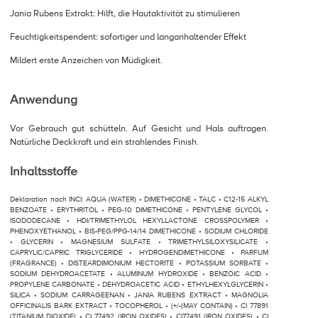
Jania Rubens Extrakt: Hilft, die Hautaktivität zu stimulieren
Feuchtigkeitspendent: sofortiger und langanhaltender Effekt
Mildert erste Anzeichen von Müdigkeit.
Anwendung
Vor Gebrauch gut schütteln. Auf Gesicht und Hals auftragen.
Natürliche Deckkraft und ein strahlendes Finish.
Inhaltsstoffe
Deklaration nach INCI: AQUA (WATER) • DIMETHICONE • TALC • C12-15 ALKYL
BENZOATE • ERYTHRITOL • PEG-10 DIMETHICONE • PENTYLENE GLYCOL •
ISODODECANE • HDI/TRIMETHYLOL HEXYLLACTONE CROSSPOLYMER •
PHENOXYETHANOL • BIS-PEG/PPG-14/14 DIMETHICONE • SODIUM CHLORIDE
• GLYCERIN • MAGNESIUM SULFATE • TRIMETHYLSILOXYSILICATE •
CAPRYLIC/CAPRIC TRIGLYCERIDE • HYDROGENDIMETHICONE • PARFUM
(FRAGRANCE) • DISTEARDIMONIUM HECTORITE • POTASSIUM SORBATE •
SODIUM DEHYDROACETATE • ALUMINUM HYDROXIDE • BENZOIC ACID •
PROPYLENE CARBONATE • DEHYDROACETIC ACID • ETHYLHEXYLGLYCERIN •
SILICA • SODIUM CARRAGEENAN • JANIA RUBENS EXTRACT • MAGNOLIA
OFFICINALIS BARK EXTRACT • TOCOPHEROL • (+/-(MAY CONTAIN) • CI 77891
(TITANIUM DIOXIDE) • CI 77492 (IRON OXIDES) • CI77491 (IRON OXIDES) • CI