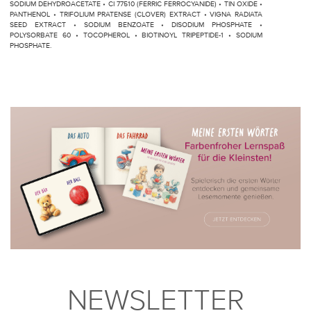
SODIUM DEHYDROACETATE • CI 77510 (FERRIC FERROCYANIDE) • TIN OXIDE •
PANTHENOL • TRIFOLIUM PRATENSE (CLOVER) EXTRACT • VIGNA RADIATA
SEED EXTRACT • SODIUM BENZOATE • DISODIUM PHOSPHATE •
POLYSORBATE 60 • TOCOPHEROL • BIOTINOYL TRIPEPTIDE-1 • SODIUM
PHOSPHATE.
NEWSLETTER