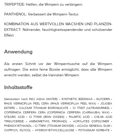
TRIPEPTIDE: Helfen, die Wimpern zu verlängern.
PANTHENOL: Verbessert die Wimpern-Textur.
KOMBINATION AUS WERTVOLLEN WACSHEN UND PLANZEN-
EXTRACT: Nährender, feuchtigkeitsspendender und schützender
Effekt.
Anwendung
Als ersten Schritt vor der Wimperntusche auf die Wimpern
auftragen. Die extra feine Bürste ermöglicht, dass alle Wimpern
erreicht werden, selbst die kleinsten Wimpern.
Inhaltsstoffe
Deklaration nach INCI: AQUA (WATER) • SYNTHETIC BEESWAX • GLYCERIN •
RHUS VERNICIFLUA PEEL CERA (RHUS VERNICIFLUA PEEL WAX) • JOJOBA
ESTERS • CALCIUM TITANIUM BOROSILICATE • CI 77007 (ULTRAMARINES) •
COPERNICIA CERIFERA CERA (COPERNICIA CERIFERA (CARNAUBA) WAX) •
STEARIC ACID • CI 77499 (IRON OXIDES) • PALMITIC ACID • C18-36 ACID
TRIGLYCERIDE • AMINOMETHYL PROPANOL • ACRYLATES COPOLYMER •
PHENOXYETHANOL • CI 77891 (TITANIUM DIOXIDE) • ACACIA SENEGAL GUM •
CAPRYLYL GLYCOL • HYDROXYETHYLCELLULOSE • POTASSIUM SORBATE •