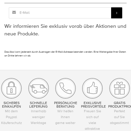
Wir informieren Sie exklusiv vorab über Aktionen und
neue Produkte.
Das Abo kann jederzeit durch Austragen der E-Mail-Adresse beendet werden. Eine Weitergabe Ihrer Daten
an Dritte lehnen wir ab.
SICHERES
SCHNELLE
PERSÖNLICHE
EXKLUSIVE
GRATIS
EINKAUFEN
LIEFERUNG
BERATUNG
PREISVORTEILE
PRODUKTPRO
Mit dem
Innerhalb
Wir helfen
Freuen Sie
Perfekt
Paypal
weniger
Ihnen
sich auf
auf Sie
Käuferschutz
Werktage
gerne weiter
viele
abgestimmt
attraktive