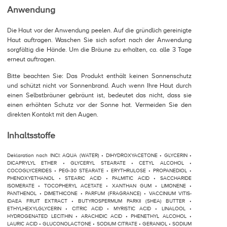
Anwendung
Die Haut vor der Anwendung peelen. Auf die gründlich gereinigte
Haut auftragen. Waschen Sie sich sofort nach der Anwendung
sorgfältig die Hände. Um die Bräune zu erhalten, ca. alle 3 Tage
erneut auftragen.
Bitte beachten Sie: Das Produkt enthält keinen Sonnenschutz
und schützt nicht vor Sonnenbrand. Auch wenn Ihre Haut durch
einen Selbstbräuner gebräunt ist, bedeutet das nicht, dass sie
einen erhöhten Schutz vor der Sonne hat. Vermeiden Sie den
direkten Kontakt mit den Augen.
Inhaltsstoffe
Deklaration nach INCI: AQUA (WATER) • DIHYDROXYACETONE • GLYCERIN •
DICAPRYLYL ETHER • GLYCERYL STEARATE • CETYL ALCOHOL •
COCOGLYCERIDES • PEG-30 STEARATE • ERYTHRULOSE • PROPANEDIOL •
PHENOXYETHANOL • STEARIC ACID • PALMITIC ACID • SACCHARIDE
ISOMERATE • TOCOPHERYL ACETATE • XANTHAN GUM • LIMONENE •
PANTHENOL • DIMETHICONE • PARFUM (FRAGRANCE) • VACCINIUM VITIS-
IDAEA FRUIT EXTRACT • BUTYROSPERMUM PARKII (SHEA) BUTTER •
ETHYLHEXYLGLYCERIN • CITRIC ACID • MYRISTIC ACID • LINALOOL •
HYDROGENATED LECITHIN • ARACHIDIC ACID • PHENETHYL ALCOHOL •
LAURIC ACID • GLUCONOLACTONE • SODIUM CITRATE • GERANIOL • SODIUM