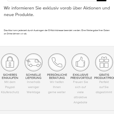
Wir informieren Sie exklusiv vorab über Aktionen und
neue Produkte.
Das Abo kann jederzeit durch Austragen der E-Mail-Adresse beendet werden. Eine Weitergabe Ihrer Daten
an Dritte lehnen wir ab.
SICHERES
SCHNELLE
PERSÖNLICHE
EXKLUSIVE
GRATIS
EINKAUFEN
LIEFERUNG
BERATUNG
PREISVORTEILE
PRODUKTPRO
Mit dem
Innerhalb
Wir helfen
Freuen Sie
Perfekt
Paypal
weniger
Ihnen
sich auf
auf Sie
Käuferschutz
Werktage
gerne weiter
viele
abgestimmt
attraktive
Angebote