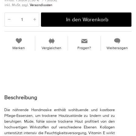
Inhalt: 1 Stück (7,50 € * / 1 Stück)
inkl. MwSt. zzgl.
Versandkosten
In den Warenkorb
Merken
Vergleichen
Fragen?
Weitersagen
Beschreibung
Die nährende Handmaske enthält wohltuende und kostbare
Pflege-Essenzen, um trockene Hautzustände zu lindern und zu
beruhigen. Müde, fahle sowie trockene Haut profitiert von den
hochwertigen Wirkstoffen auf verschiedene Ebenen. Kollagen
unterstützt intensiv die Feuchtigkeitsversorgung, Vitamin E wirkt