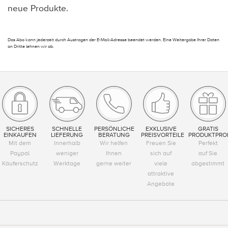
neue Produkte.
Das Abo kann jederzeit durch Austragen der E-Mail-Adresse beendet werden. Eine Weitergabe Ihrer Daten
an Dritte lehnen wir ab.
SICHERES
SCHNELLE
PERSÖNLICHE
EXKLUSIVE
GRATIS
EINKAUFEN
LIEFERUNG
BERATUNG
PREISVORTEILE
PRODUKTPRO
Mit dem
Innerhalb
Wir helfen
Freuen Sie
Perfekt
Paypal
weniger
Ihnen
sich auf
auf Sie
Käuferschutz
Werktage
gerne weiter
viele
abgestimmt
attraktive
Angebote