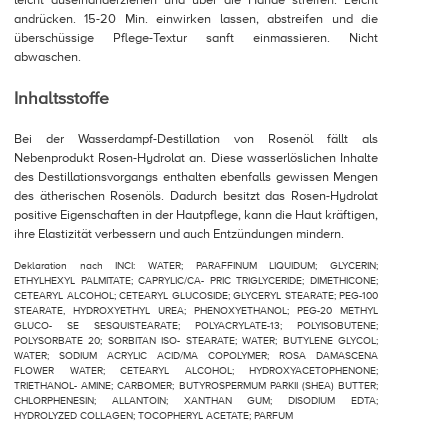
andrücken. 15-20 Min. einwirken lassen, abstreifen und die
überschüssige Pflege-Textur sanft einmassieren. Nicht
abwaschen.
Inhaltsstoffe
Bei der Wasserdampf-Destillation von Rosenöl fällt als
Nebenprodukt Rosen-Hydrolat an. Diese wasserlöslichen Inhalte
des Destillationsvorgangs enthalten ebenfalls gewissen Mengen
des ätherischen Rosenöls. Dadurch besitzt das Rosen-Hydrolat
positive Eigenschaften in der Hautpflege, kann die Haut kräftigen,
ihre Elastizität verbessern und auch Entzündungen mindern.
Deklaration nach INCI: WATER; PARAFFINUM LIQUIDUM; GLYCERIN;
ETHYLHEXYL PALMITATE; CAPRYLIC/CA- PRIC TRIGLYCERIDE; DIMETHICONE;
CETEARYL ALCOHOL; CETEARYL GLUCOSIDE; GLYCERYL STEARATE; PEG-100
STEARATE, HYDROXYETHYL UREA; PHENOXYETHANOL; PEG-20 METHYL
GLUCO- SE SESQUISTEARATE; POLYACRYLATE-13; POLYISOBUTENE;
POLYSORBATE 20; SORBITAN ISO- STEARATE; WATER; BUTYLENE GLYCOL;
WATER; SODIUM ACRYLIC ACID/MA COPOLYMER; ROSA DAMASCENA
FLOWER WATER; CETEARYL ALCOHOL; HYDROXYACETOPHENONE;
TRIETHANOL- AMINE; CARBOMER; BUTYROSPERMUM PARKII (SHEA) BUTTER;
CHLORPHENESIN; ALLANTOIN; XANTHAN GUM; DISODIUM EDTA;
HYDROLYZED COLLAGEN; TOCOPHERYL ACETATE; PARFUM