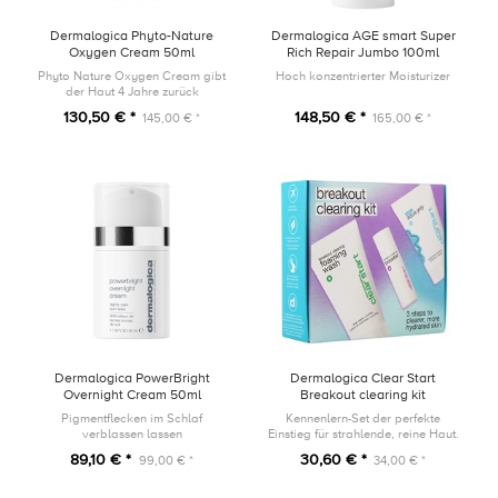
Dermalogica Phyto-Nature
Dermalogica AGE smart Super
Oxygen Cream 50ml
Rich Repair Jumbo 100ml
Phyto Nature Oxygen Cream gibt
Hoch konzentrierter Moisturizer
der Haut 4 Jahre zurück
130,50 € *
148,50 € *
145,00 € *
165,00 € *
Dermalogica PowerBright
Dermalogica Clear Start
Overnight Cream 50ml
Breakout clearing kit
Pigmentflecken im Schlaf
Kennenlern-Set der perfekte
verblassen lassen
Einstieg für strahlende, reine Haut.
89,10 € *
30,60 € *
99,00 € *
34,00 € *