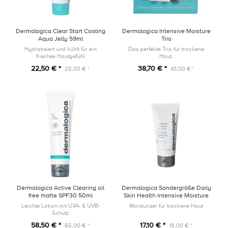
Dermalogica Clear Start Cooling
Dermalogica Intensive Moisture
Aqua Jelly 59ml
Trio
Hydratisiert und kühlt für ein
Das perfekte Trio für trockene
frisches Hautgefühl
Haut.
22,50 € *
38,70 € *
25,00 € *
43,00 € *
Dermalogica Active Clearing oil
Dermalogica Sondergröße Daily
free matte SPF30 50ml
Skin Health Intensive Moisture
Balance 2.0 15ml
Leichte Lotion mit UVA- & UVB-
Moisturizer für trockene Haut
Schutz
58,50 € *
17,10 € *
65,00 € *
19,00 € *