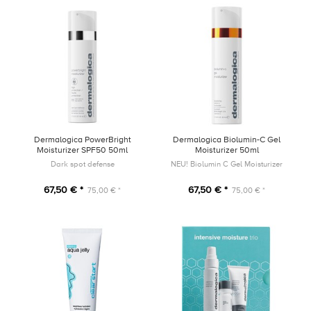
Dermalogica PowerBright
Dermalogica Biolumin-C Gel
Moisturizer SPF50 50ml
Moisturizer 50ml
Dark spot defense
NEU! Biolumin C Gel Moisturizer
67,50 € *
67,50 € *
75,00 € *
75,00 € *