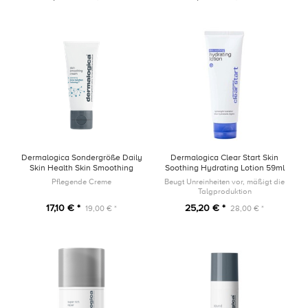
Dermalogica Sondergröße Daily
Dermalogica Clear Start Skin
Skin Health Skin Smoothing
Soothing Hydrating Lotion 59ml
Cream 15ml
Pflegende Creme
Beugt Unreinheiten vor, mäßigt die
Talgproduktion
17,10 € *
25,20 € *
19,00 € *
28,00 € *