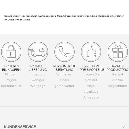
Das Abo kann jederzeit durch Austragen der E-Mail-Adresse beendet werden. Eine Weitergabe Ihrer Daten
an Dritte lehnen wir ab.
SICHERES
SCHNELLE
PERSÖNLICHE
EXKLUSIVE
GRATIS
EINKAUFEN
LIEFERUNG
BERATUNG
PREISVORTEILE
PRODUKTPRO
Mit dem
Innerhalb
Wir helfen
Freuen Sie
Perfekt
Paypal
weniger
Ihnen
sich auf
auf Sie
Käuferschutz
Werktage
gerne weiter
viele
abgestimmt
attraktive
Angebote
KUNDENSERVICE