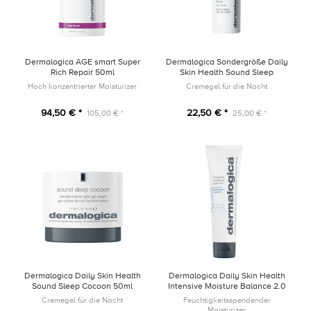
Dermalogica AGE smart Super
Dermalogica Sondergröße Daily
Rich Repair 50ml
Skin Health Sound Sleep
Cocoon 10ml
Hoch konzentrierter Moisturizer
Cremegel für die Nacht
94,50 € *
22,50 € *
105,00 € *
25,00 € *
Dermalogica Daily Skin Health
Dermalogica Daily Skin Health
Sound Sleep Cocoon 50ml
Intensive Moisture Balance 2.0
50ml
Cremegel für die Nacht
Feuchtigkeitsspendender
Moisturizer