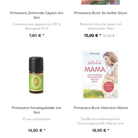
Primavera Zimtrinde Ceylon bio
Primavera Buch So duftet Glück
5ml
Cinnamomum zeylanicum 30 %,
Natürlich durchs Leben mit
Weingeist 70 %
ätherischen Ölen
7,90 € *
15,99 € *
19,99 € *
Primavera Himalayakiefer bio
Primavera Buch Natürlich Mama
5ml
Pinus wallichiana
Sanfte Aromatherapie für
Schwangerschaft, Geburt und
Babyzeit
14,90 € *
18,95 € *