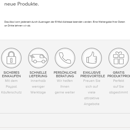
neue Produkte.
Das Abo kann jederzeit durch Austragen der E-Mail-Adresse beendet werden. Eine Weitergabe Ihrer Daten
an Dritte lehnen wir ab.
SICHERES
SCHNELLE
PERSÖNLICHE
EXKLUSIVE
GRATIS
EINKAUFEN
LIEFERUNG
BERATUNG
PREISVORTEILE
PRODUKTPRO
Mit dem
Innerhalb
Wir helfen
Freuen Sie
Perfekt
Paypal
weniger
Ihnen
sich auf
auf Sie
Käuferschutz
Werktage
gerne weiter
viele
abgestimmt
attraktive
Angebote