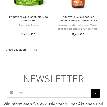
Primavera Glücksgefühle Deo
Primavera Glücksgefühle
Creme 45ml
Duftmischung Ätherisches Öl
5ml
Zitrone & Tonka
Mandarine Grapefruit und Tonka
schaffen die richtige Atmosphäre,
um Glücksgefühle zu erleben.
15,00 € *
9,90 € *
Alles anzeigen
1
9
/
NEWSLETTER
Wir informieren Sie exklusiv vorab über Aktionen und