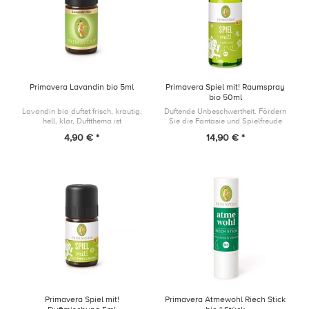
Primavera Lavandin bio 5ml
Primavera Spiel mit! Raumspray
bio 50ml
Lavandin bio duftet frisch, krautig,
Duftende Unbeschwertheit. Fördern
hell, klar, Duftthema ist
Sie die Fantasie und Spielfreude
ausgleichend, erfrischend und
von Kindern und sorgen Sie mit
4,90 € *
14,90 € *
reinigend.
Litsea, Frangipani und Orange für
eine ausgeglichene Spiela...
Primavera Spiel mit!
Primavera Atmewohl Riech Stick