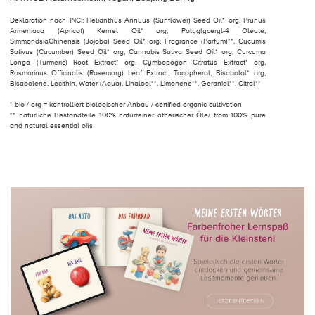
Deklaration nach INCI: Helianthus Annuus (Sunflower) Seed Oil* org, Prunus
Armeniaca (Apricot) Kernel Oil* org, Polyglyceryl-4 Oleate,
SimmondsiaChinensis (Jojoba) Seed Oil* org, Fragrance (Parfum)**, Cucumis
Sativus (Cucumber) Seed Oil* org, Cannabis Sativa Seed Oil* org, Curcuma
Longa (Turmeric) Root Extract* org, Cymbopogon Citratus Extract* org,
Rosmarinus Officinalis (Rosemary) Leaf Extract, Tocopherol, Bisabolol* org,
Bisabolene, Lecithin, Water (Aqua), Linalool**, Limonene**, Geraniol**, Citral**
* bio / org = kontrolliert biologischer Anbau / certified organic cultivation
** natürliche Bestandteile 100% naturreiner ätherischer Öle/ from 100% pure
and natural essential oils