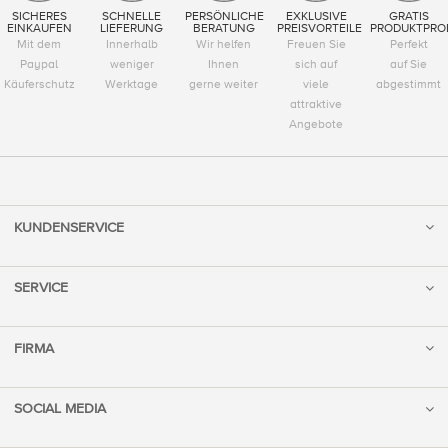
SICHERES
SCHNELLE
PERSÖNLICHE
EXKLUSIVE
GRATIS
EINKAUFEN
LIEFERUNG
BERATUNG
PREISVORTEILE
PRODUKTPRO
Mit dem
Innerhalb
Wir helfen
Freuen Sie
Perfekt
Paypal
weniger
Ihnen
sich auf
auf Sie
Käuferschutz
Werktage
gerne weiter
viele
abgestimmt
attraktive
Angebote
KUNDENSERVICE
SERVICE
FIRMA
SOCIAL MEDIA