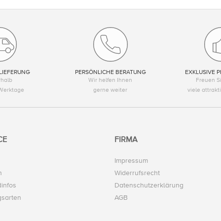
LIEFERUNG
PERSÖNLICHE BERATUNG
EXKLUSIVE P
rhalb
Wir helfen Ihnen
Freuen Si
Werktage
gerne weiter
viele attrak
CE
FIRMA
Impressum
n
Widerrufsrecht
infos
Datenschutzerklärung
gsarten
AGB