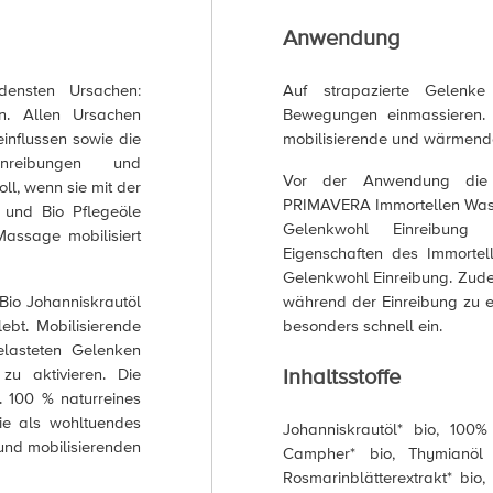
Anwendung
densten Ursachen:
Auf strapazierte Gelenke
n. Allen Ursachen
Bewegungen einmassieren. 
influssen sowie die
mobilisierende und wärmen
inreibungen und
Vor der Anwendung die 
l, wenn sie mit der
PRIMAVERA Immortellen Wass
e und Bio Pflegeöle
Gelenkwohl Einreibung 
assage mobilisiert
Eigenschaften des Immortel
Gelenkwohl Einreibung. Zude
 Bio Johanniskrautöl
während der Einreibung zu e
ebt. Mobilisierende
besonders schnell ein.
lasteten Gelenken
Inhaltsstoffe
u aktivieren. Die
. 100 % naturreines
pie als wohltuendes
Johanniskrautöl* bio, 100%
und mobilisierenden
Campher* bio, Thymianöl T
Rosmarinblätterextrakt* bio