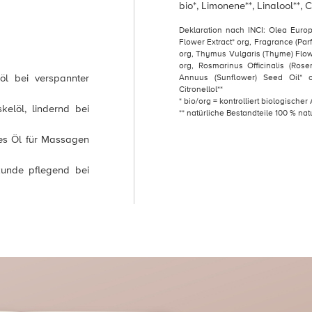
bio*, Limonene**, Linalool**, Ci
Deklaration nach INCI: Olea Europ
Flower Extract* org, Fragrance (Par
org, Thymus Vulgaris (Thyme) Flowe
org, Rosmarinus Officinalis (Rose
 bei verspannter
Annuus (Sunflower) Seed Oil* org
Citronellol**
* bio/org = kontrolliert biologische
löl, lindernd bei
** natürliche Bestandteile 100 % nat
s Öl für Massagen
unde pflegend bei