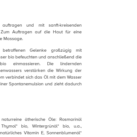
 auftragen und mit sanft-kreisenden
Zum Auftragen auf die Haut für eine
de Massage.
betroffenen Gelenke großzügig mit
er bio befeuchten und anschließend die
bio einmassieren. Die lindernden
lenwassers verstärken die Wirkung der
m verbindet sich das Öl mit dem Wasser
iner Spontanemulsion und zieht dadurch
 naturreine ätherische Öle: Rosmarinöl
hymol* bio, Wintergrünöl* bio, u.a.,
, natürliches Vitamin E, Sonnenblumenöl*