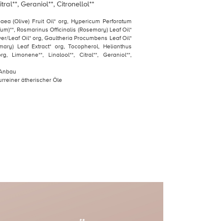
tral**, Geraniol**, Citronellol**
aea (Olive) Fruit Oil* org, Hypericum Perforatum
fum)**, Rosmarinus Officinalis (Rosemary) Leaf Oil*
r/Leaf Oil* org, Gaultheria Procumbens Leaf Oil*
mary) Leaf Extract* org, Tocopherol, Helianthus
, Limonene**, Linalool**, Citral**, Geraniol**,
r Anbau
urreiner ätherischer Öle