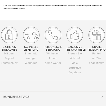
Das Abo kann jederzeit durch Austragen der E-Mail-Adresse beendet werden. Eine Weitergabe Ihrer Daten
an Dritte lehnen wir ab.
SICHERES
SCHNELLE
PERSÖNLICHE
EXKLUSIVE
GRATIS
EINKAUFEN
LIEFERUNG
BERATUNG
PREISVORTEILE
PRODUKTPRO
Mit dem
Innerhalb
Wir helfen
Freuen Sie
Perfekt
Paypal
weniger
Ihnen
sich auf
auf Sie
Käuferschutz
Werktage
gerne weiter
viele
abgestimmt
attraktive
Angebote
KUNDENSERVICE