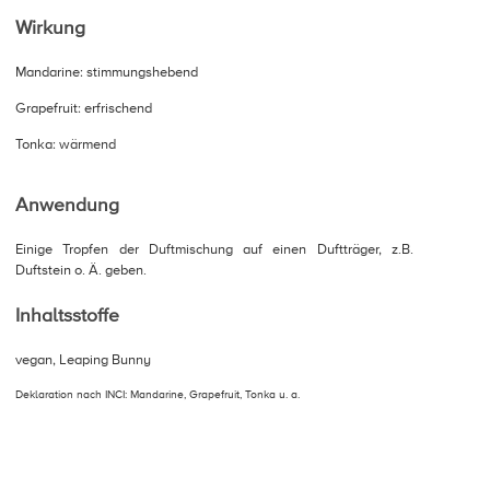
Wirkung
Mandarine: stimmungshebend
Grapefruit: erfrischend
Tonka: wärmend
Anwendung
Einige Tropfen der Duftmischung auf einen Duftträger, z.B.
Duftstein o. Ä. geben.
Inhaltsstoffe
vegan, Leaping Bunny
Deklaration nach INCI: Mandarine, Grapefruit, Tonka u. a.