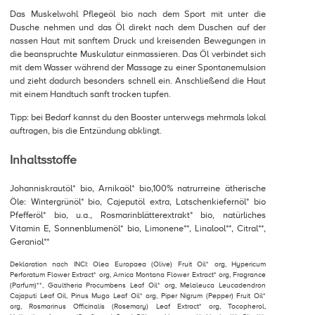
Das Muskelwohl Pflegeöl bio nach dem Sport mit unter die
Dusche nehmen und das Öl direkt nach dem Duschen auf der
nassen Haut mit sanftem Druck und kreisenden Bewegungen in
die beanspruchte Muskulatur einmassieren. Das Öl verbindet sich
mit dem Wasser während der Massage zu einer Spontanemulsion
und zieht dadurch besonders schnell ein. Anschließend die Haut
mit einem Handtuch sanft trocken tupfen.
Tipp: bei Bedarf kannst du den Booster unterwegs mehrmals lokal
auftragen, bis die Entzündung abklingt.
Inhaltsstoffe
Johanniskrautöl* bio, Arnikaöl* bio,100% natrurreine ätherische
Öle: Wintergrünöl* bio, Cajeputöl extra, Latschenkiefernöl* bio
Pfefferöl* bio, u.a., Rosmarinblätterextrakt* bio, natürliches
Vitamin E, Sonnenblumenöl* bio, Limonene**, Linalool**, Citral**,
Geraniol**
Deklaration nach INCI: Olea Europaea (Olive) Fruit Oil* org, Hypericum
Perforatum Flower Extract* org, Arnica Montana Flower Extract* org, Fragrance
(Parfum)**, Gaultheria Procumbens Leaf Oil* org, Melaleuca Leucadendron
Cajaputi Leaf Oil, Pinus Mugo Leaf Oil* org, Piper Nigrum (Pepper) Fruit Oil*
org, Rosmarinus Officinalis (Rosemary) Leaf Extract* org, Tocopherol,