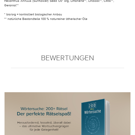
Helianthus Annuus (Sunflower) Seed Oil* org, Limonene**, Linalool**, Citral**,
Geraniol**
* bio/org = kontrolliert biologischer Anbau
** natürliche Bestandteile 100 % naturreiner ätherischer Öle
BEWERTUNGEN