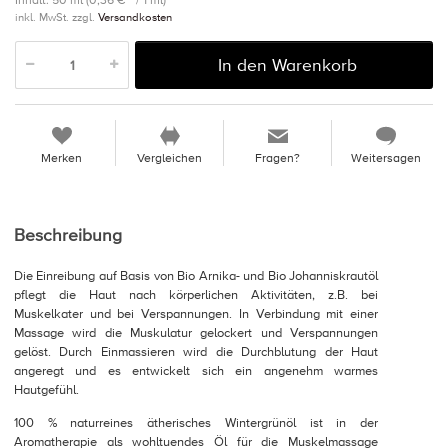
Inhalt: 50 ml (0,36 € * / 1 ml)
inkl. MwSt. zzgl.
Versandkosten
In den Warenkorb
Merken
Vergleichen
Fragen?
Weitersagen
Beschreibung
Die Einreibung auf Basis von Bio Arnika- und Bio Johanniskrautöl
pflegt die Haut nach körperlichen Aktivitäten, z.B. bei
Muskelkater und bei Verspannungen. In Verbindung mit einer
Massage wird die Muskulatur gelockert und Verspannungen
gelöst. Durch Einmassieren wird die Durchblutung der Haut
angeregt und es entwickelt sich ein angenehm warmes
Hautgefühl.
100 % naturreines ätherisches Wintergrünöl ist in der
Aromatherapie als wohltuendes Öl für die Muskelmassage