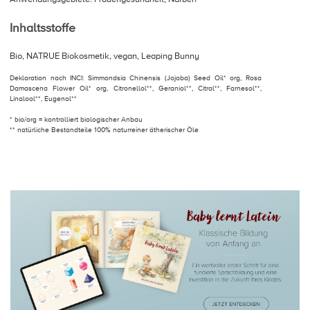
Inhaltsstoffe
Bio, NATRUE Biokosmetik, vegan, Leaping Bunny
Deklaration nach INCI: Simmondsia Chinensis (Jojoba) Seed Oil* org, Rosa
Damascena Flower Oil* org, Citronellol**, Geraniol**, Citral**, Farnesol**,
Linalool**, Eugenol**
* bio/org = kontrolliert biologischer Anbau
** natürliche Bestandteile 100% naturreiner ätherischer Öle