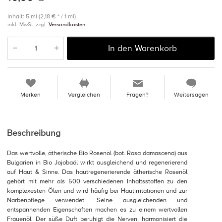
Inhalt: 5 ml (2,18 € * / 1 ml)
inkl. MwSt. zzgl.
Versandkosten
In den Warenkorb
Merken
Vergleichen
Fragen?
Weitersagen
Beschreibung
Das wertvolle, ätherische Bio Rosenöl (bot. Rosa damascena) aus
Bulgarien in Bio Jojobaöl wirkt ausgleichend und regenerierend
auf Haut & Sinne. Das hautregenerierende ätherische Rosenöl
gehört mit mehr als 500 verschiedenen Inhaltsstoffen zu den
komplexesten Ölen und wird häufig bei Hautirritationen und zur
Narbenpflege verwendet. Seine ausgleichenden und
entspannenden Eigenschaften machen es zu einem wertvollen
Frauenöl. Der süße Duft beruhigt die Nerven, harmonisiert die