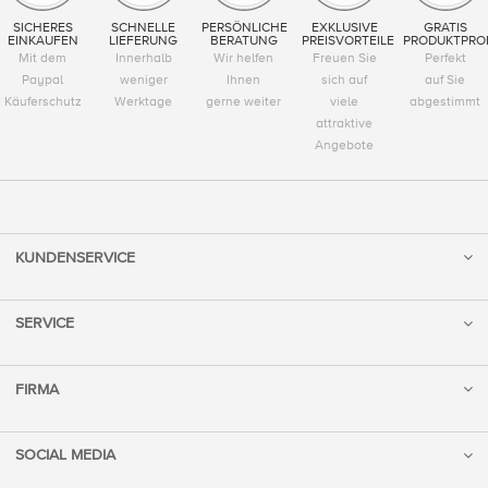
SICHERES
SCHNELLE
PERSÖNLICHE
EXKLUSIVE
GRATIS
EINKAUFEN
LIEFERUNG
BERATUNG
PREISVORTEILE
PRODUKTPRO
Mit dem
Innerhalb
Wir helfen
Freuen Sie
Perfekt
Paypal
weniger
Ihnen
sich auf
auf Sie
Käuferschutz
Werktage
gerne weiter
viele
abgestimmt
attraktive
Angebote
KUNDENSERVICE
SERVICE
FIRMA
SOCIAL MEDIA