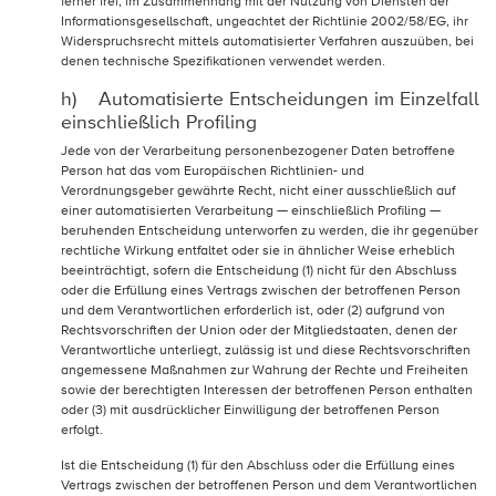
ferner frei, im Zusammenhang mit der Nutzung von Diensten der
Informationsgesellschaft, ungeachtet der Richtlinie 2002/58/EG, ihr
Widerspruchsrecht mittels automatisierter Verfahren auszuüben, bei
denen technische Spezifikationen verwendet werden.
h) Automatisierte Entscheidungen im Einzelfall
einschließlich Profiling
Jede von der Verarbeitung personenbezogener Daten betroffene
Person hat das vom Europäischen Richtlinien- und
Verordnungsgeber gewährte Recht, nicht einer ausschließlich auf
einer automatisierten Verarbeitung — einschließlich Profiling —
beruhenden Entscheidung unterworfen zu werden, die ihr gegenüber
rechtliche Wirkung entfaltet oder sie in ähnlicher Weise erheblich
beeinträchtigt, sofern die Entscheidung (1) nicht für den Abschluss
oder die Erfüllung eines Vertrags zwischen der betroffenen Person
und dem Verantwortlichen erforderlich ist, oder (2) aufgrund von
Rechtsvorschriften der Union oder der Mitgliedstaaten, denen der
Verantwortliche unterliegt, zulässig ist und diese Rechtsvorschriften
angemessene Maßnahmen zur Wahrung der Rechte und Freiheiten
sowie der berechtigten Interessen der betroffenen Person enthalten
oder (3) mit ausdrücklicher Einwilligung der betroffenen Person
erfolgt.
Ist die Entscheidung (1) für den Abschluss oder die Erfüllung eines
Vertrags zwischen der betroffenen Person und dem Verantwortlichen