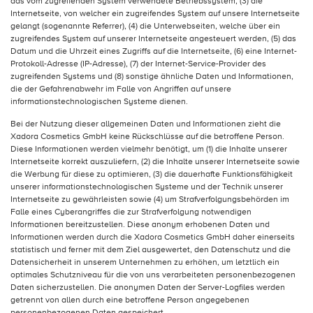
das vom zugreifenden System verwendete Betriebssystem, (3) die
Internetseite, von welcher ein zugreifendes System auf unsere Internetseite
gelangt (sogenannte Referrer), (4) die Unterwebseiten, welche über ein
zugreifendes System auf unserer Internetseite angesteuert werden, (5) das
Datum und die Uhrzeit eines Zugriffs auf die Internetseite, (6) eine Internet-
Protokoll-Adresse (IP-Adresse), (7) der Internet-Service-Provider des
zugreifenden Systems und (8) sonstige ähnliche Daten und Informationen,
die der Gefahrenabwehr im Falle von Angriffen auf unsere
informationstechnologischen Systeme dienen.
Bei der Nutzung dieser allgemeinen Daten und Informationen zieht die
Xadora Cosmetics GmbH keine Rückschlüsse auf die betroffene Person.
Diese Informationen werden vielmehr benötigt, um (1) die Inhalte unserer
Internetseite korrekt auszuliefern, (2) die Inhalte unserer Internetseite sowie
die Werbung für diese zu optimieren, (3) die dauerhafte Funktionsfähigkeit
unserer informationstechnologischen Systeme und der Technik unserer
Internetseite zu gewährleisten sowie (4) um Strafverfolgungsbehörden im
Falle eines Cyberangriffes die zur Strafverfolgung notwendigen
Informationen bereitzustellen. Diese anonym erhobenen Daten und
Informationen werden durch die Xadora Cosmetics GmbH daher einerseits
statistisch und ferner mit dem Ziel ausgewertet, den Datenschutz und die
Datensicherheit in unserem Unternehmen zu erhöhen, um letztlich ein
optimales Schutzniveau für die von uns verarbeiteten personenbezogenen
Daten sicherzustellen. Die anonymen Daten der Server-Logfiles werden
getrennt von allen durch eine betroffene Person angegebenen
personenbezogenen Daten gespeichert.