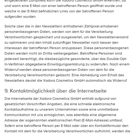
eingebetteten Zählpixels kann die Xadora Cosmetics GmbH erkennen, ob
und wann eine E-Mail von einer betroffenen Person geöffnet wurde und
welche in der E-Mail befindlichen Links von der betroffenen Person
aufgerufen wurden.
Solche über die in den Newslettern enthaltenen Zählpixel erhobenen
personenbezogenen Daten, werden von dem für die Verarbeitung
Verantwortlichen gespeichert und ausgewertet, um den Newsletterversand
zu optimieren und den Inhalt zukünftiger Newsletter noch besser den
Interessen der betroffenen Person anzupassen. Diese personenbezogenen
Daten werden nicht an Dritte weitergegeben. Betroffene Personen sind
jederzeit berechtigt, die diesbezügliche gesonderte, über das Double-Opt-
In-Verfahren abgegebene Einwilligungserklärung zu widerrufen. Nach einem
Widerruf werden diese personenbezogenen Daten von dem für die
Verarbeitung Verantwortlichen gelöscht. Eine Abmeldung vom Erhalt des
Newsletters deutet die Xadora Cosmetics GmbH automatisch als Widerruf.
9. Kontaktmöglichkeit über die Internetseite
Die Internetseite der Xadora Cosmetics GmbH enthält aufgrund von
gesetzlichen Vorschriften Angaben, die eine schnelle elektronische
Kontaktaufnahme zu unserem Unternehmen sowie eine unmittelbare
Kommunikation mit uns ermöglichen, was ebenfalls eine allgemeine
Adresse der sogenannten elektronischen Post (E-Mail-Adresse) umfasst.
Sofern eine betroffene Person per E-Mail oder über ein Kontaktformular den
Kontakt mit dem für die Verarbeitung Verantwortlichen aufnimmt, werden die