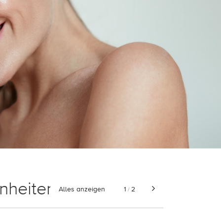
nheiten
Alles anzeigen
1
2
/