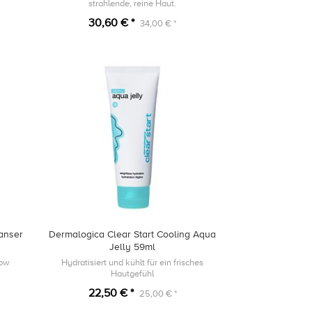
strahlende, reine Haut.
30,60 € *
34,00 € *
anser
Dermalogica Clear Start Cooling Aqua
Jelly 59ml
low
Hydratisiert und kühlt für ein frisches
Hautgefühl
22,50 € *
25,00 € *