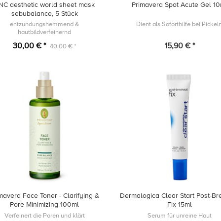
NC aesthetic world sheet mask
Primavera Spot Acute Gel 1
sebubalance, 5 Stück
entzündungshemmend &
Dient als Soforthilfe bei Pickeln
hautbildverfeinernd
30,00 € *
15,90 € *
40,00 € *
mavera Face Toner - Clarifying &
Dermalogica Clear Start Post-Br
Pore Minimizing 100ml
Fix 15ml
Verfeinert die Poren und klärt
Serum für unreine Haut