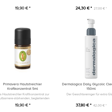
19,90 € *
24,30 € *
27,00 € *
Primavera Hautstreichler
Dermalogica Daily Glycolic Cle
Kraftkonzentrat 5ml
150ml
s Hautstreichler Kraftkonzentrat zur
Der Gesichtsreiniger für extra G
tbarriere-stärkenden, begleitenden
Pflege.
19,90 € *
37,80 € *
42,00 € *