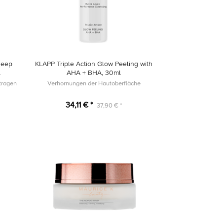
Deep
KLAPP Triple Action Glow Peeling with
l
AHA + BHA, 30ml
tragen
Verhornungen der Hautoberfläche
34,11 € *
37,90 € *