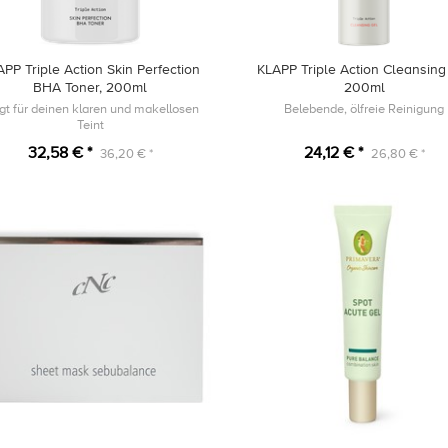
PP Triple Action Skin Perfection
KLAPP Triple Action Cleansing
BHA Toner, 200ml
200ml
gt für deinen klaren und makellosen
Belebende, ölfreie Reinigung
Teint
32,58 € *
24,12 € *
36,20 € *
26,80 € *