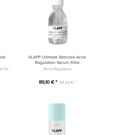
bal
KLAPP Ultimate Skincare Acne
Regulation Serum 30ml
Perfekt ausbalancierte Pflege für ölige Haut
Akne Regulation
89,10 € *
99,00 € *