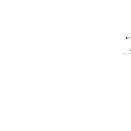
Ma
revit