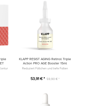
iple
KLAPP RESIST AGING Retinol Triple
SET
Action PRO AGE Booster 15ml
-Kontur
Reduziert Fältchen und tiefe Falten
53,91 € *
59,90 € *