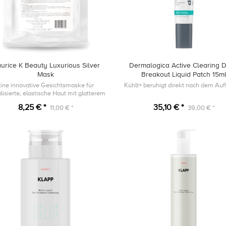
urice K Beauty Luxurious Silver
Dermalogica Active Clearing 
Mask
Breakout Liquid Patch 15m
Eine innovative Gesichtsmaske für
Kühlt+ beruhigt direkt nach dem Auf
alisierte, elastische Haut mit glatterem
Erscheinungsbild.
8,25 € *
35,10 € *
11,00 € *
39,00 € *