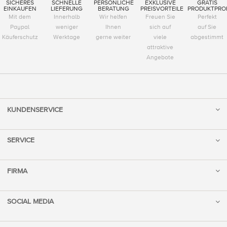
SICHERES
SCHNELLE
PERSÖNLICHE
EXKLUSIVE
GRATIS
EINKAUFEN
LIEFERUNG
BERATUNG
PREISVORTEILE
PRODUKTPRO
Mit dem
Innerhalb
Wir helfen
Freuen Sie
Perfekt
Paypal
weniger
Ihnen
sich auf
auf Sie
Käuferschutz
Werktage
gerne weiter
viele
abgestimmt
attraktive
Angebote
KUNDENSERVICE
SERVICE
FIRMA
SOCIAL MEDIA