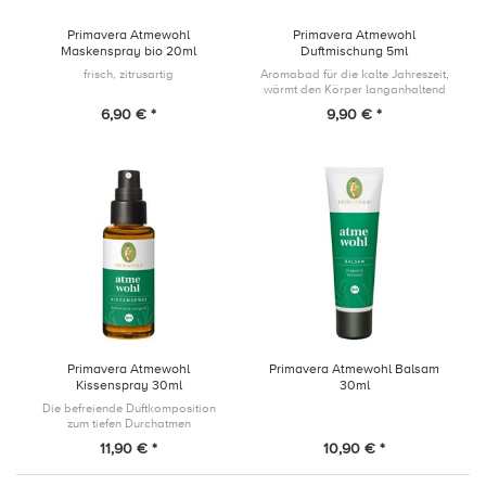
Primavera Atmewohl
Primavera Atmewohl
Maskenspray bio 20ml
Duftmischung 5ml
frisch, zitrusartig
Aromabad für die kalte Jahreszeit,
wärmt den Körper langanhaltend
6,90 € *
9,90 € *
Primavera Atmewohl
Primavera Atmewohl Balsam
Kissenspray 30ml
30ml
Die befreiende Duftkomposition
zum tiefen Durchatmen
11,90 € *
10,90 € *