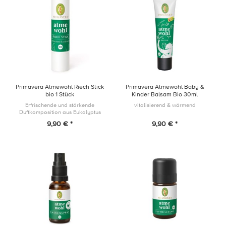
Primavera Atmewohl Riech Stick
Primavera Atmewohl Baby &
bio 1 Stück
Kinder Balsam Bio 30ml
Erfrischende und stärkende
vitalisierend & wärmend
Duftkomposition aus Eukalyptus
globulus und Pfefferminze im
9,90 € *
9,90 € *
praktischen Stick für unterwegs