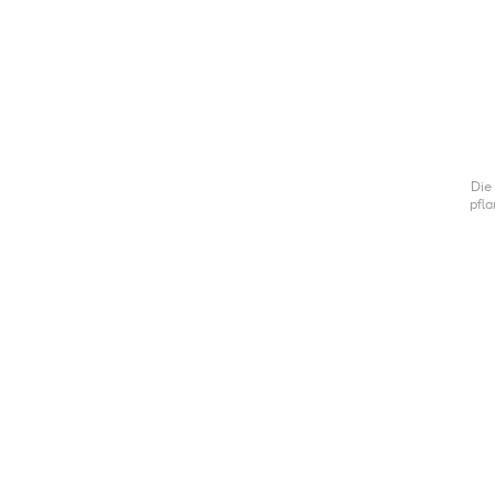
Die
pfla
mit i