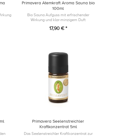
oma
Primavera Atemkraft Aroma Sauna bio
100ml
Wirkung
Bio Sauna Aufguss mit erfrischender
Wirkung und klar-minzigem Duft
17,90 € *
5ml
Primavera Seelenstreichler
Kraftkonzentrat 5ml
nden
Das Seelenstreichler Kraftkonzentrat zur