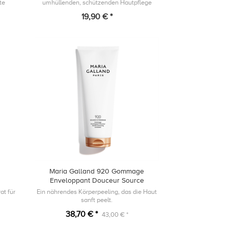
te
umhüllenden, schützenden Hautpflege
durch entspannende Massagen der
19,90 € *
Reflexzonen von Ohren, Nacken oder Füße.
Maria Galland 920 Gommage
Enveloppant Douceur Source
d'énergie 200ml
at für
Ein nährendes Körperpeeling, das die Haut
sanft peelt.
itte.
38,70 € *
43,00 € *