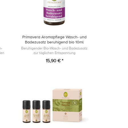
Primavera Aromapflege Wasch- und
Badezusatz beruhigend bio 10ml
h-
Beruhigender Bio-Wasch- und Badezusatz
den
zur täglichen Entspannung
einem
15,90 € *
des