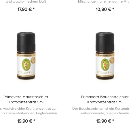
und waldig-frischem Duft
Mischungen für eine warme Mit
17,90 € *
10,90 € *
Primavera Hautstreichler
Primavera Bauchstreichler
Kraftkonzentrat 5ml
Kraftkonzentrat 5ml
s Hautstreichler Kraftkonzentrat zur
Der Bauchstreichler ist ein Konzentr
tbarriere-stärkenden, begleitenden
entspannende, ausgleichende
Pflege.
Bauchmassageöle für eine warme M
19,90 € *
19,90 € *