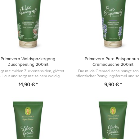
Primavera Waldspaziergang
Primavera Pure Entspannu
Duschpeeling 200ml
Cremedusche 200ml
igt mit milden Zuckertensiden, glättet
Die milde Cremedusche reinigt sanf
e Haut und sorgt mit seinem waldig-
pflanzlicher Reinigungsformel und so
rischen Duft aus Bio Zeder und Bio
ihrem samtwarmen Duft aus Bio La
14,90 € *
9,90 € *
Zypresse für Kraft und Klarheit.
und Bio Vanille für beruhigende W