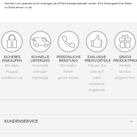
Das Abo kann jederzeit durch Austragen der E-Mail-Adresse beendet werden. Eine Weitergabe Ihrer Daten
an Dritte lehnen wir ab.
SICHERES
SCHNELLE
PERSÖNLICHE
EXKLUSIVE
GRATIS
EINKAUFEN
LIEFERUNG
BERATUNG
PREISVORTEILE
PRODUKTPRO
Mit dem
Innerhalb
Wir helfen
Freuen Sie
Perfekt
Paypal
weniger
Ihnen
sich auf
auf Sie
Käuferschutz
Werktage
gerne weiter
viele
abgestimmt
attraktive
Angebote
KUNDENSERVICE