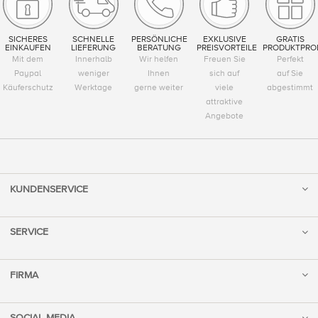
SICHERES
SCHNELLE
PERSÖNLICHE
EXKLUSIVE
GRATIS
EINKAUFEN
LIEFERUNG
BERATUNG
PREISVORTEILE
PRODUKTPRO
Mit dem
Innerhalb
Wir helfen
Freuen Sie
Perfekt
Paypal
weniger
Ihnen
sich auf
auf Sie
Käuferschutz
Werktage
gerne weiter
viele
abgestimmt
attraktive
Angebote
KUNDENSERVICE
SERVICE
FIRMA
SOCIAL MEDIA