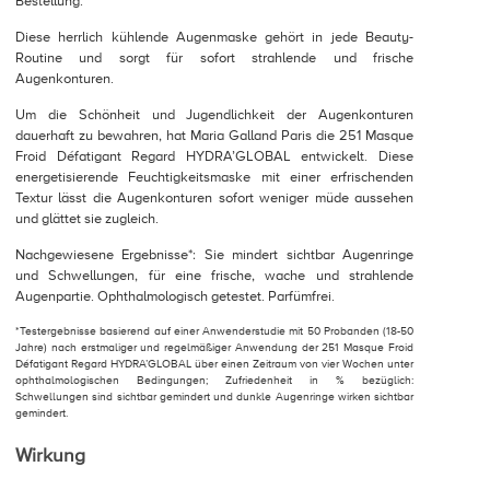
Bestellung.
Diese herrlich kühlende Augenmaske gehört in jede Beauty-
Routine und sorgt für sofort strahlende und frische
Augenkonturen.
Um die Schönheit und Jugendlichkeit der Augenkonturen
dauerhaft zu bewahren, hat Maria Galland Paris die 251 Masque
Froid Défatigant Regard HYDRA’GLOBAL entwickelt. Diese
energetisierende Feuchtigkeitsmaske mit einer erfrischenden
Textur lässt die Augenkonturen sofort weniger müde aussehen
und glättet sie zugleich.
Nachgewiesene Ergebnisse*: Sie mindert sichtbar Augenringe
und Schwellungen, für eine frische, wache und strahlende
Augenpartie. Ophthalmologisch getestet. Parfümfrei.
*Testergebnisse basierend auf einer Anwenderstudie mit 50 Probanden (18-50
Jahre) nach erstmaliger und regelmäßiger Anwendung der 251 Masque Froid
Défatigant Regard HYDRA’GLOBAL über einen Zeitraum von vier Wochen unter
ophthalmologischen Bedingungen; Zufriedenheit in % bezüglich:
Schwellungen sind sichtbar gemindert und dunkle Augenringe wirken sichtbar
gemindert.
Wirkung