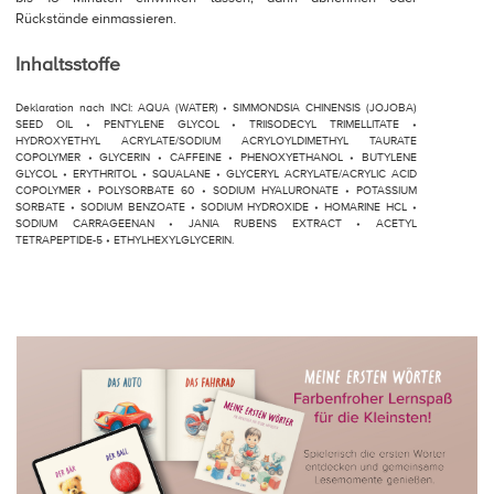
Rückstände einmassieren.
Inhaltsstoffe
Deklaration nach INCI: AQUA (WATER) • SIMMONDSIA CHINENSIS (JOJOBA)
SEED OIL • PENTYLENE GLYCOL • TRIISODECYL TRIMELLITATE •
HYDROXYETHYL ACRYLATE/SODIUM ACRYLOYLDIMETHYL TAURATE
COPOLYMER • GLYCERIN • CAFFEINE • PHENOXYETHANOL • BUTYLENE
GLYCOL • ERYTHRITOL • SQUALANE • GLYCERYL ACRYLATE/ACRYLIC ACID
COPOLYMER • POLYSORBATE 60 • SODIUM HYALURONATE • POTASSIUM
SORBATE • SODIUM BENZOATE • SODIUM HYDROXIDE • HOMARINE HCL •
SODIUM CARRAGEENAN • JANIA RUBENS EXTRACT • ACETYL
TETRAPEPTIDE-5 • ETHYLHEXYLGLYCERIN.