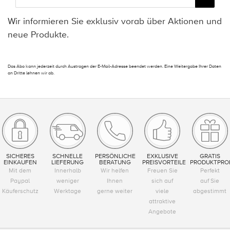
Wir informieren Sie exklusiv vorab über Aktionen und
neue Produkte.
Das Abo kann jederzeit durch Austragen der E-Mail-Adresse beendet werden. Eine Weitergabe Ihrer Daten
an Dritte lehnen wir ab.
SICHERES
SCHNELLE
PERSÖNLICHE
EXKLUSIVE
GRATIS
EINKAUFEN
LIEFERUNG
BERATUNG
PREISVORTEILE
PRODUKTPRO
Mit dem
Innerhalb
Wir helfen
Freuen Sie
Perfekt
Paypal
weniger
Ihnen
sich auf
auf Sie
Käuferschutz
Werktage
gerne weiter
viele
abgestimmt
attraktive
Angebote