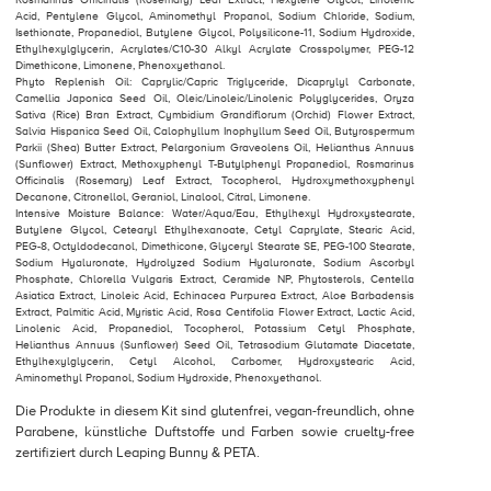
Acid, Pentylene Glycol, Aminomethyl Propanol, Sodium Chloride, Sodium,
Isethionate, Propanediol, Butylene Glycol, Polysilicone-11, Sodium Hydroxide,
Ethylhexylglycerin, Acrylates/C10-30 Alkyl Acrylate Crosspolymer, PEG-12
Dimethicone, Limonene, Phenoxyethanol.
Phyto Replenish Oil: Caprylic/Capric Triglyceride, Dicaprylyl Carbonate,
Camellia Japonica Seed Oil, Oleic/Linoleic/Linolenic Polyglycerides, Oryza
Sativa (Rice) Bran Extract, Cymbidium Grandiflorum (Orchid) Flower Extract,
Salvia Hispanica Seed Oil, Calophyllum Inophyllum Seed Oil, Butyrospermum
Parkii (Shea) Butter Extract, Pelargonium Graveolens Oil, Helianthus Annuus
(Sunflower) Extract, Methoxyphenyl T-Butylphenyl Propanediol, Rosmarinus
Officinalis (Rosemary) Leaf Extract, Tocopherol, Hydroxymethoxyphenyl
Decanone, Citronellol, Geraniol, Linalool, Citral, Limonene.
Intensive Moisture Balance: Water/Aqua/Eau, Ethylhexyl Hydroxystearate,
Butylene Glycol, Cetearyl Ethylhexanoate, Cetyl Caprylate, Stearic Acid,
PEG-8, Octyldodecanol, Dimethicone, Glyceryl Stearate SE, PEG-100 Stearate,
Sodium Hyaluronate, Hydrolyzed Sodium Hyaluronate, Sodium Ascorbyl
Phosphate, Chlorella Vulgaris Extract, Ceramide NP, Phytosterols, Centella
Asiatica Extract, Linoleic Acid, Echinacea Purpurea Extract, Aloe Barbadensis
Extract, Palmitic Acid, Myristic Acid, Rosa Centifolia Flower Extract, Lactic Acid,
Linolenic Acid, Propanediol, Tocopherol, Potassium Cetyl Phosphate,
Helianthus Annuus (Sunflower) Seed Oil, Tetrasodium Glutamate Diacetate,
Ethylhexylglycerin, Cetyl Alcohol, Carbomer, Hydroxystearic Acid,
Aminomethyl Propanol, Sodium Hydroxide, Phenoxyethanol.
Die Produkte in diesem Kit sind glutenfrei, vegan-freundlich, ohne
Parabene, künstliche Duftstoffe und Farben sowie cruelty-free
zertifiziert durch Leaping Bunny & PETA.