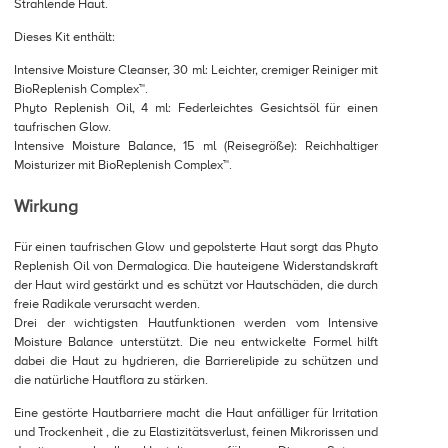
Strahlende Haut.
Dieses Kit enthält:
Intensive Moisture Cleanser, 30 ml: Leichter, cremiger Reiniger mit
BioReplenish Complex™.
Phyto Replenish Oil, 4 ml: Federleichtes Gesichtsöl für einen
taufrischen Glow.
Intensive Moisture Balance, 15 ml (Reisegröße): Reichhaltiger
Moisturizer mit BioReplenish Complex™.
Wirkung
Für einen taufrischen Glow und gepolsterte Haut sorgt das Phyto
Replenish Oil von Dermalogica. Die hauteigene Widerstandskraft
der Haut wird gestärkt und es schützt vor Hautschäden, die durch
freie Radikale verursacht werden.
Drei der wichtigsten Hautfunktionen werden vom Intensive
Moisture Balance unterstützt. Die neu entwickelte Formel hilft
dabei die Haut zu hydrieren, die Barrierelipide zu schützen und
die natürliche Hautflora zu stärken.
Eine gestörte Hautbarriere macht die Haut anfälliger für Irritation
und Trockenheit , die zu Elastizitätsverlust, feinen Mikrorissen und