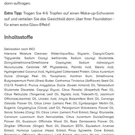
dann auftragen.
Extra Tipp:
Tragen Sie 4-6 Tropfen auf einen Make-up-Schwamm
auf und verteilen Sie das Gesichtsöl dann über Ihrer Foundation -
für einen extra Glow-Effekt!
Inhaltsstoffe
Deklaration nach INCI:
Intensive Moisture Cleanser: Water/Aqua/Eau, Glycerin, Caprylic/Capric
Triglyceride. Sodium Cocoyl Isethionate, Sodium Lauroyl Glutamate,
Divinyldimethicone/Dimethicone Copolymer, Sodium Astrocaryum
Murumuruate, Ceramide NP, Phytosterols, Palmitic Acid, Stearic Acid,
Hydrogenated Coconut Acid, Hydrolyzed Cottonseed Protein, Citrus Aurantium
Dulcis (Orange) Peel Oil, Tocopherol, Xanthan Gum, Dimethicone,
Butyrospermum Parkii (Shea) Butter, Carthamus Tinctorius (Safflower) Seed Oil,
C12-13 Pareth-3, Prunus Amygdalus Dulcis (Sweet Almond) Oil, Tetrasodium
Glutamate Diacetate, Caprylyl Glycol, Citrus Paradisi (Grapefruit) Peel Oil,
Citrus Reticulata (Tangerine) Leaf Oil, Myristic Acid, Trideceth-12, Jasminum
Officinale(Jasmine) Oil, Linoleic Acid, Amyris Balsamifera Bark Oil, Cananga
Odorata Flower Oil, Citrus Limon (Lemon) Peel Oil, Cymbopogon Martini Oil,
Eugenia Caryophyllus (Clove) Leaf Oil, Pelargonium Graveolens Flower Oil,
Salvia Sclarea (Clary) Oil, Citrus Limon (Lemon) Fruit Extract, Decyl Glucoside,
Canarium Luzonicum Gum Nonvolatiles, Citrus Aurantium Dulcis(Orange)
Flower Oil, Guaiacum Officinale Wood Oil, Rosa Damascena Flower Oil,
Zingiber Officinale (Ginger) Root Oil, Disodium EDTA, Equisetum Arvense
Extract, Humulus Lupulus (Hops) Extract, Pinus Sylvestris Cone Extract,
Rosmarinus Officinalis (Rosemary) Leaf Extract, Hexylene Glycol, Linolenic