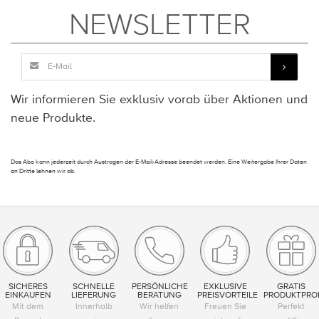
NEWSLETTER
Wir informieren Sie exklusiv vorab über Aktionen und
neue Produkte.
Das Abo kann jederzeit durch Austragen der E-Mail-Adresse beendet werden. Eine Weitergabe Ihrer Daten
an Dritte lehnen wir ab.
SICHERES
SCHNELLE
PERSÖNLICHE
EXKLUSIVE
GRATIS
EINKAUFEN
LIEFERUNG
BERATUNG
PREISVORTEILE
PRODUKTPRO
Mit dem
Innerhalb
Wir helfen
Freuen Sie
Perfekt