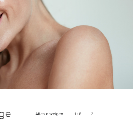
ege
Alles anzeigen
1
8
/