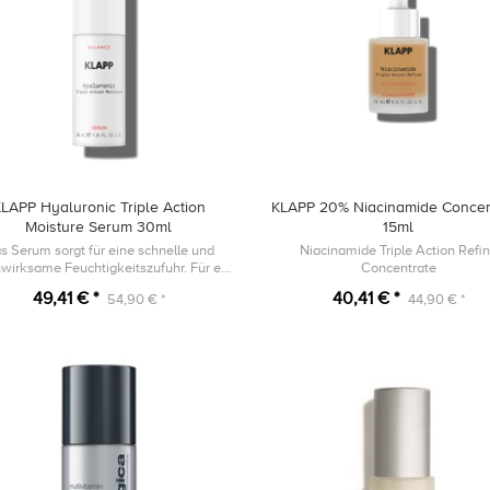
LAPP Hyaluronic Triple Action
KLAPP 20% Niacinamide Concen
Moisture Serum 30ml
15ml
s Serum sorgt für eine schnelle und
Niacinamide Triple Action Refi
nwirksame Feuchtigkeitszufuhr. Für ein
Concentrate
ürbar pralles Hautgefühl und einen
49,41 € *
40,41 € *
54,90 € *
44,90 € *
natürlichen Glow.