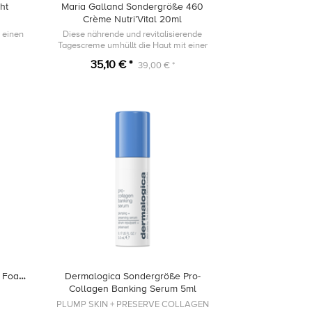
ht
Maria Galland Sondergröße 460
Crème Nutri’Vital 20ml
 einen
Diese nährende und revitalisierende
Tagescreme umhüllt die Haut mit einer
samtig-weichen und reichhaltigen Textur.
35,10 € *
39,00 € *
o Foam
Dermalogica Sondergröße Pro-
Collagen Banking Serum 5ml
PLUMP SKIN + PRESERVE COLLAGEN