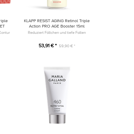
iple
KLAPP RESIST AGING Retinol Triple
SET
Action PRO AGE Booster 15ml
-Kontur
Reduziert Fältchen und tiefe Falten
53,91 € *
59,90 € *