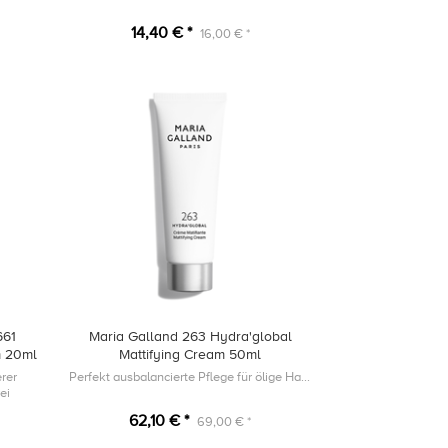
14,40 € *
16,00 € *
661
Maria Galland 263 Hydra'global
m 20ml
Mattifying Cream 50ml
erer
Perfekt ausbalancierte Pflege für ölige Haut
ei
nabbau
62,10 € *
69,00 € *