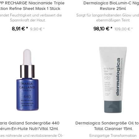
PP RECHARGE Niacinamide Triple
Dermalogica BioLumin-C Nig
tion Refine Sheet Mask 1 Stück
Restore 25ml
ndet Feuchtigkeit und verbssert die
Sorgt für langanhaltenden Glow und
Spannkraft der Haut.
ebenmäßigen Teint
8,91 € *
98,10 € *
9,90 € *
109,00 € *
aria Galland Sondergröße 440
Dermalogica Sondergröße Oil t
érum-En-Huile Nutri’Vital 12ml
Total Cleanser 15ml
ses nährende und revitalisierende Öl-
Einzigartige Transformation