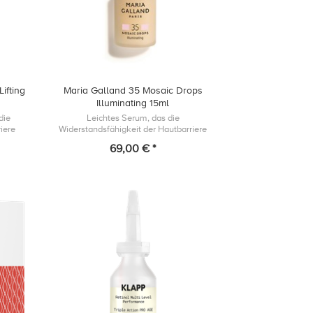
ifting
Maria Galland 35 Mosaic Drops
Illuminating 15ml
die
Leichtes Serum, das die
iere
Widerstandsfähigkeit der Hautbarriere
r
unterstützt und einem fahlen Teint
69,00 € *
 das
entgegenwirkt, indem es Deiner Haut einen
gesund- aussehende...