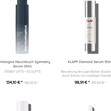
mologica Neurotouch Symmetry
KLAPP Diamond Serum 50m
Serum 30ml
VISIBLY LIFTS + SCULPTS
Bewahrung der jugendlichen Ausstr
durch Schutz vor vorzeitiger Hautal
134,10 € *
98,91 € *
149,00 € *
109,90 € *