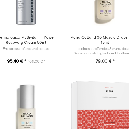
ermalogica Multivitamin Power
Maria Galland 36 Mosaic Drops L
Recovery Cream 50ml
15ml
Ent-stresst, pflegt und glättet
Leichtes straffendes Serum, das 
Widerstandsfähigkeit der Hautbarr
unterstützt und die Zeichen de
95,40 € *
79,00 € *
106,00 € *
Hautalterung bekämpft, indem es
Erscheinungsbil...