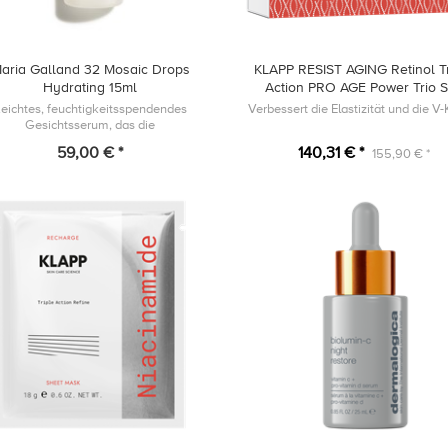
aria Galland 32 Mosaic Drops
KLAPP RESIST AGING Retinol Tr
Hydrating 15ml
Action PRO AGE Power Trio 
eichtes, feuchtigkeitsspendendes
Verbessert die Elastizität und die V
Gesichtsserum, das die
derstandsfähigkeit der Hautbarriere
59,00 € *
140,31 € *
155,90 € *
rstützt und dem Austrocknen der Haut
entgegenwirkt, indem...