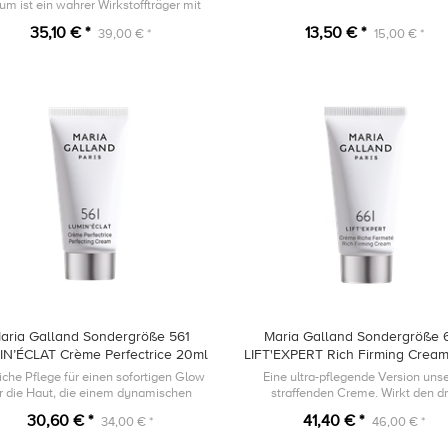
um ist ein wahrer Wirkstoffträger mit
ckenem, seidigem Finish für höchstes
35,10 € *
13,50 € *
39,00 € *
15,00 € *
Wohlbefinden.
aria Galland Sondergröße 561
Maria Galland Sondergröße 
IN’ÉCLAT Crème Perfectrice 20ml
LIFT'EXPERT Rich Firming Crea
iche Pflege für einen sofortigen Glow
Eine ultra-pflegende Version uns
ür die Haut, die einem dynamischen
straffenden Creme. Wirkt den dr
Lebensstil ausgesetzt ist.
Hauptfaktoren, die für den Kollage
30,60 € *
41,40 € *
34,00 € *
46,00 € *
verantwortlich sind, entgegen.