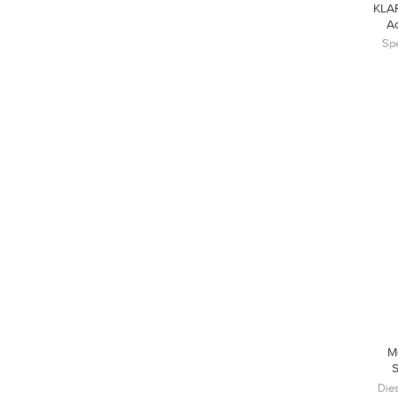
KLA
Ac
Spe
M
S
Die