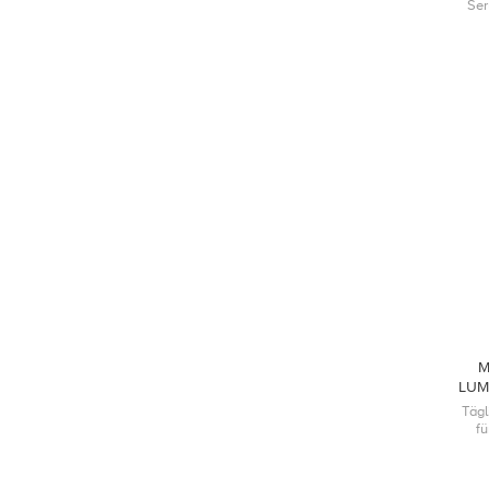
Ser
tro
M
LUM
Tägl
f