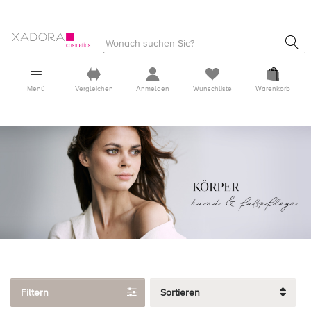
Menü
Vergleichen
Anmelden
Wunschliste
Warenkorb
Filtern
Sortieren