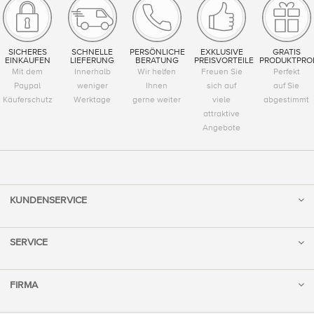
SICHERES
SCHNELLE
PERSÖNLICHE
EXKLUSIVE
GRATIS
EINKAUFEN
LIEFERUNG
BERATUNG
PREISVORTEILE
PRODUKTPRO
Mit dem
Innerhalb
Wir helfen
Freuen Sie
Perfekt
Paypal
weniger
Ihnen
sich auf
auf Sie
Käuferschutz
Werktage
gerne weiter
viele
abgestimmt
attraktive
Angebote
KUNDENSERVICE
SERVICE
FIRMA