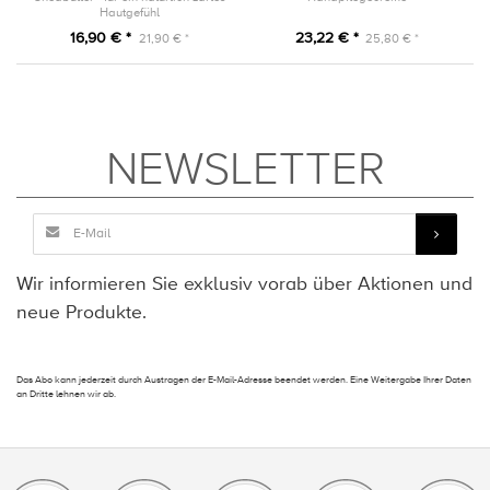
Hautgefühl
16,90 € *
23,22 € *
21,90 € *
25,80 € *
NEWSLETTER
Wir informieren Sie exklusiv vorab über Aktionen und
neue Produkte.
Das Abo kann jederzeit durch Austragen der E-Mail-Adresse beendet werden. Eine Weitergabe Ihrer Daten
an Dritte lehnen wir ab.