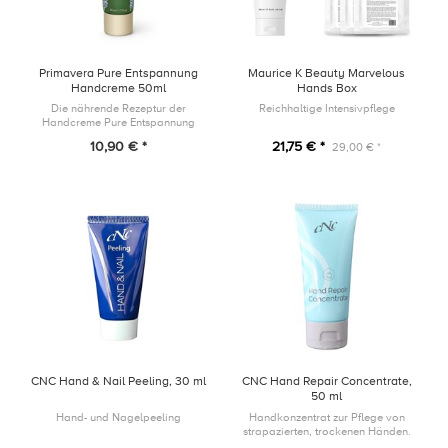
Primavera Pure Entspannung
Maurice K Beauty Marvelous
Handcreme 50ml
Hands Box
Die nährende Rezeptur der
Reichhaltige Intensivpflege
Handcreme Pure Entspannung
pflegt die Hände mit naturreiner
10,90 € *
21,75 € *
29,00 € *
Pflanzenkraft, stärkt die
Hautbarriere und sorgt für ein
wohliges, ents...
CNC Hand & Nail Peeling, 30 ml
CNC Hand Repair Concentrate,
50 ml
Hand- und Nagelpeeling
Handkonzentrat zur Pflege von
strapazierten, trockenen Händen.