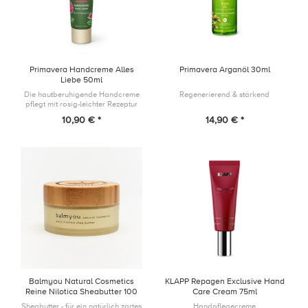
Primavera Handcreme Alles
Primavera Arganöl 30ml
Liebe 50ml
Die hautberuhigende Handcreme
Regenerierend & stärkend
pflegt mit rosig-leichter Rezeptur
die Haut und schmeichelt mit ihrem
10,90 € *
14,90 € *
stimmungsaufhebenden Duft Haut,
Sinne.
Balmyou Natural Cosmetics
KLAPP Repagen Exclusive Hand
Reine Nilotica Sheabutter 100
Care Cream 75ml
ml
Sheabutter - für ein natürlich zartes
Handpflegecreme