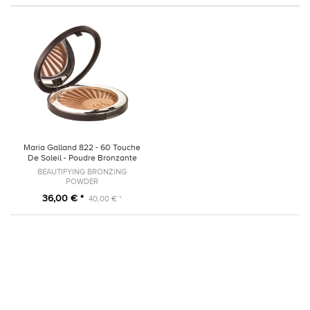
Maria Galland 822 - 60 Touche
De Soleil - Poudre Bronzante
Sublimatrice
BEAUTIFYING BRONZING
POWDER
36,00 € *
40,00 € *