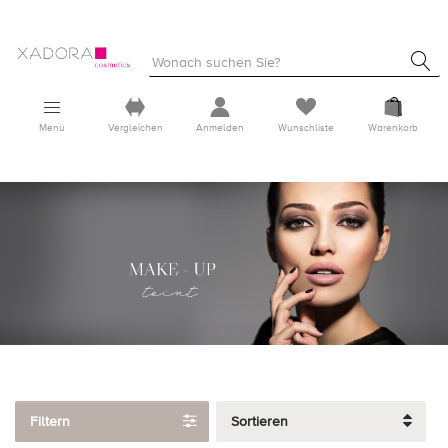
Menü
Vergleichen
Anmelden
Wunschliste
Warenkorb
Filtern
Sortieren