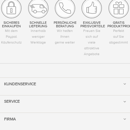
SICHERES
SCHNELLE
PERSÖNLICHE
EXKLUSIVE
GRATIS
EINKAUFEN
LIEFERUNG
BERATUNG
PREISVORTEILE
PRODUKTPRO
Mit dem
Innerhalb
Wir helfen
Freuen Sie
Perfekt
Paypal
weniger
Ihnen
sich auf
auf Sie
Käuferschutz
Werktage
gerne weiter
viele
abgestimmt
attraktive
Angebote
KUNDENSERVICE
SERVICE
FIRMA