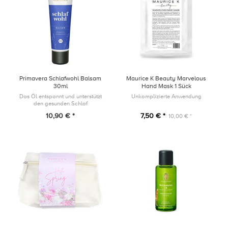
Primavera Schlafwohl Balsam
Maurice K Beauty Marvelous
30ml
Hand Mask 1 Sück
Das Öl entspannt und unterstützt
Unkomplizierte Anwendung
den gesunden Schlaf
10,90 € *
7,50 € *
10,00 € *