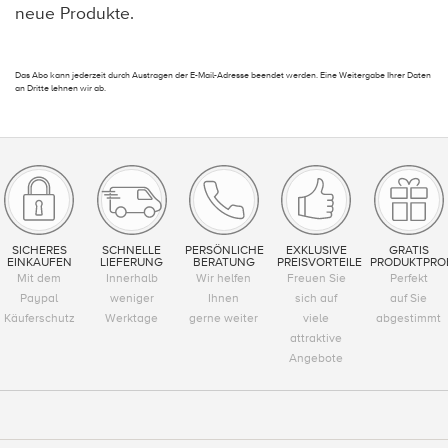
neue Produkte.
Das Abo kann jederzeit durch Austragen der E-Mail-Adresse beendet werden. Eine Weitergabe Ihrer Daten
an Dritte lehnen wir ab.
SICHERES
SCHNELLE
PERSÖNLICHE
EXKLUSIVE
GRATIS
EINKAUFEN
LIEFERUNG
BERATUNG
PREISVORTEILE
PRODUKTPRO
Mit dem
Innerhalb
Wir helfen
Freuen Sie
Perfekt
Paypal
weniger
Ihnen
sich auf
auf Sie
Käuferschutz
Werktage
gerne weiter
viele
abgestimmt
attraktive
Angebote