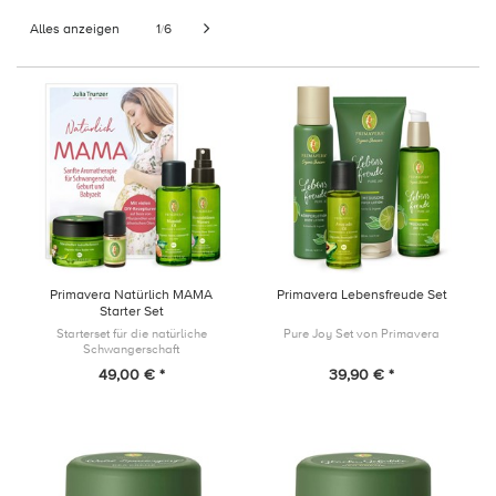
Alles anzeigen
1
6
/
Primavera Natürlich MAMA
Primavera Lebensfreude Set
Starter Set
Starterset für die natürliche
Pure Joy Set von Primavera
Schwangerschaft
49,00 € *
39,90 € *