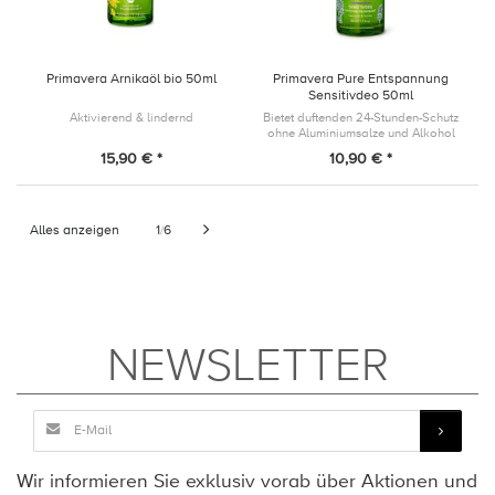
Primavera Arnikaöl bio 50ml
Primavera Pure Entspannung
Sensitivdeo 50ml
Aktivierend & lindernd
Bietet duftenden 24-Stunden-Schutz
ohne Aluminiumsalze und Alkohol
und sorgt mit seiner
15,90 € *
10,90 € *
neutralisierender Duftkomposition
für ein sinnlich duftendes Erlebnis.
Alles anzeigen
1
6
/
NEWSLETTER
Wir informieren Sie exklusiv vorab über Aktionen und