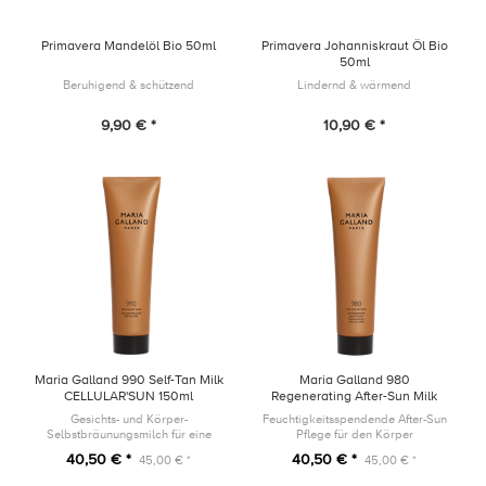
Primavera Mandelöl Bio 50ml
Primavera Johanniskraut Öl Bio
50ml
Beruhigend & schützend
Lindernd & wärmend
9,90 € *
10,90 € *
Maria Galland 990 Self-Tan Milk
Maria Galland 980
CELLULAR'SUN 150ml
Regenerating After-Sun Milk
CELLULAR'SUN 150ml
Gesichts- und Körper-
Feuchtigkeitsspendende After-Sun
Selbstbräunungsmilch für eine
Pflege für den Körper
natürlich aussende und lang
40,50 € *
40,50 € *
45,00 € *
45,00 € *
anhaltende Bräune, einfach
anzuwenden