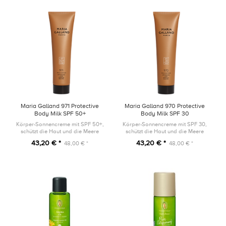
Maria Galland 971 Protective
Maria Galland 970 Protective
Body Milk SPF 50+
Body Milk SPF 30
CELLULAR'SUN 150ml
CELLULAR'SUN 150ml
Körper-Sonnencreme mit SPF 50+,
Körper-Sonnencreme mit SPF 30,
schützt die Haut und die Meere
schützt die Haut und die Meere
43,20 € *
43,20 € *
48,00 € *
48,00 € *