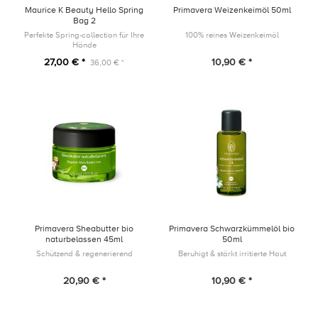
Maurice K Beauty Hello Spring
Primavera Weizenkeimöl 50ml
Bag 2
Perfekte Spring-collection für Ihre
100% reines Weizenkeimöl
Hände
27,00 € *
10,90 € *
36,00 € *
Primavera Sheabutter bio
Primavera Schwarzkümmelöl bio
naturbelassen 45ml
50ml
Schützend & regenerierend
Beruhigt & stärkt irritierte Haut
20,90 € *
10,90 € *