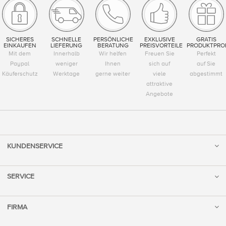
SICHERES
SCHNELLE
PERSÖNLICHE
EXKLUSIVE
GRATIS
EINKAUFEN
LIEFERUNG
BERATUNG
PREISVORTEILE
PRODUKTPRO
Mit dem
Innerhalb
Wir helfen
Freuen Sie
Perfekt
Paypal
weniger
Ihnen
sich auf
auf Sie
Käuferschutz
Werktage
gerne weiter
viele
abgestimmt
attraktive
Angebote
KUNDENSERVICE
SERVICE
FIRMA